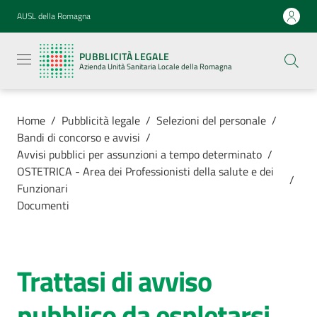
Vai al contenuto
Vai alla navigazione
Vai al footer
AUSL della Romagna
Pubblicità
legale
PUBBLICITÀ LEGALE
Azienda
Azienda Unità Sanitaria Locale della Romagna
Unità
Sanitaria
Locale della
Romagna
Home
/
Pubblicità legale
/
Selezioni del personale
/
Bandi di concorso e avvisi
/
Avvisi pubblici per assunzioni a tempo determinato
/
OSTETRICA - Area dei Professionisti della salute e dei
/
Funzionari
Azienda
Documenti
Servizi
Trattasi di avviso
Luoghi di
cura
pubblico da espletarsi