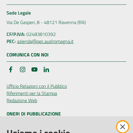
Sede Legale
Via De Gasperi, 8 - 48121 Ravenna (RA)
CF/P.IVA:
02483810392
PEC:
azienda@pec.auslromagna.it
COMUNICA CON NOI
Facebook
Instagram
YouTube
LinkedIn
Ufficio Relazioni con il Pubblico
Riferimenti per la Stampa
Redazione Web
ONERI DI PUBBLICAZIONE
Amministrazione Trasparente