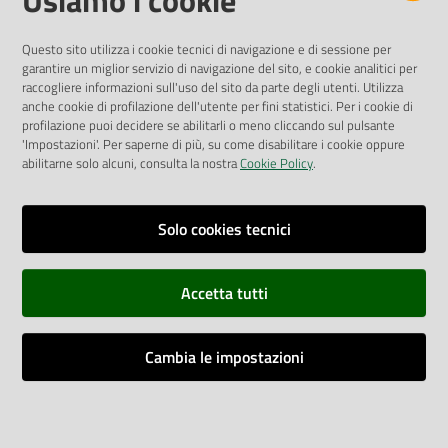
Usiamo i cookie
Pubblicità legale
Albo Pretorio
Questo sito utilizza i cookie tecnici di navigazione e di sessione per
Privacy Policy
garantire un miglior servizio di navigazione del sito, e cookie analitici per
Attuazione Misure PNRR
raccogliere informazioni sull'uso del sito da parte degli utenti. Utilizza
Liste di Attesa
anche cookie di profilazione dell'utente per fini statistici. Per i cookie di
profilazione puoi decidere se abilitarli o meno cliccando sul pulsante
'Impostazioni'. Per saperne di più, su come disabilitare i cookie oppure
ENTI, IMPRESE E PARTNER
abilitarne solo alcuni, consulta la nostra
Cookie Policy
.
Fatturazione Elettronica
Gare e Appalti
Solo cookies tecnici
Richiesta Patrocinio
Accetta tutti
Dichiarazione di Accessibilità
Cambia le impostazioni
Dati di Monitoraggio
Impostazioni cookie