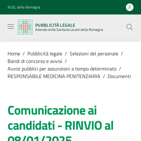
Vai al contenuto
Vai alla navigazione
Vai al footer
AUSL della Romagna
Pubblicità
legale
PUBBLICITÀ LEGALE
Azienda
Azienda Unità Sanitaria Locale della Romagna
Unità
Sanitaria
Locale della
Romagna
Home
/
Pubblicità legale
/
Selezioni del personale
/
Bandi di concorso e avvisi
/
Avvisi pubblici per assunzioni a tempo determinato
/
RESPONSABILE MEDICINA PENITENZIARIA
/
Documenti
Azienda
Servizi
Comunicazione ai
candidati - RINVIO al
Luoghi di
cura
08/01/2025