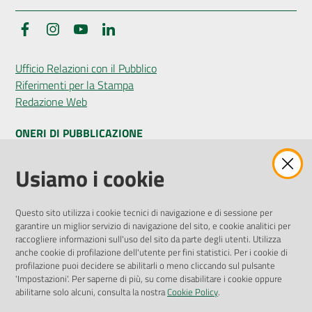
Facebook
Instagram
YouTube
LinkedIn
Ufficio Relazioni con il Pubblico
Riferimenti per la Stampa
Redazione Web
ONERI DI PUBBLICAZIONE
Amministrazione Trasparente
Usiamo i cookie
Pubblicità legale
Albo Pretorio
Questo sito utilizza i cookie tecnici di navigazione e di sessione per
Privacy Policy
garantire un miglior servizio di navigazione del sito, e cookie analitici per
Attuazione Misure PNRR
raccogliere informazioni sull'uso del sito da parte degli utenti. Utilizza
Liste di Attesa
anche cookie di profilazione dell'utente per fini statistici. Per i cookie di
profilazione puoi decidere se abilitarli o meno cliccando sul pulsante
'Impostazioni'. Per saperne di più, su come disabilitare i cookie oppure
ENTI, IMPRESE E PARTNER
abilitarne solo alcuni, consulta la nostra
Cookie Policy
.