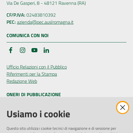
Via De Gasperi, 8 - 48121 Ravenna (RA)
CF/P.IVA:
02483810392
PEC:
azienda@pec.auslromagna.it
COMUNICA CON NOI
Facebook
Instagram
YouTube
LinkedIn
Ufficio Relazioni con il Pubblico
Riferimenti per la Stampa
Redazione Web
ONERI DI PUBBLICAZIONE
Amministrazione Trasparente
Usiamo i cookie
Pubblicità legale
Albo Pretorio
Questo sito utilizza i cookie tecnici di navigazione e di sessione per
Privacy Policy