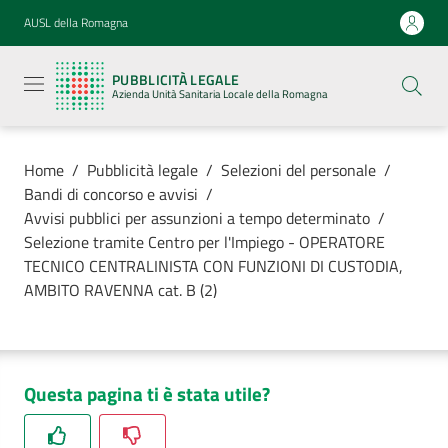
Vai al contenuto
Vai alla navigazione
Vai al footer
AUSL della Romagna
Pubblicità
legale
PUBBLICITÀ LEGALE
Azienda
Azienda Unità Sanitaria Locale della Romagna
Unità
Sanitaria
Locale della
Romagna
Home
/
Pubblicità legale
/
Selezioni del personale
/
Bandi di concorso e avvisi
/
Avvisi pubblici per assunzioni a tempo determinato
/
Selezione tramite Centro per l'Impiego - OPERATORE
TECNICO CENTRALINISTA CON FUNZIONI DI CUSTODIA,
Azienda
AMBITO RAVENNA cat. B (2)
Servizi
Luoghi di
Questa pagina ti è stata utile?
cura