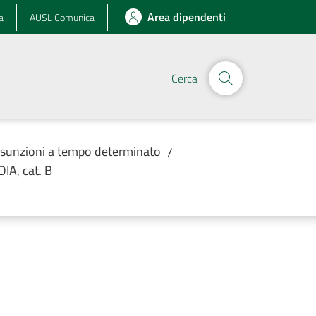
Area dipendenti
a
AUSL Comunica
Cerca
assunzioni a tempo determinato
/
A, cat. B