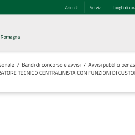
Azienda
Servizi
Luoghi di cur
la Romagna
rsonale
Bandi di concorso e avvisi
Avvisi pubblici per 
/
/
OPERATORE TECNICO CENTRALINISTA CON FUNZIONI DI CUSTODI