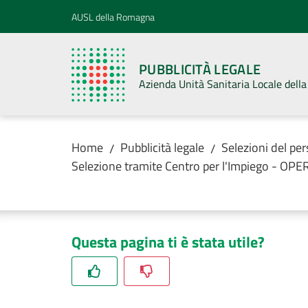
Vai al contenuto
Vai alla navigazione
Vai al footer
AUSL della Romagna
PUBBLICITÀ LEGALE
Azienda Unità Sanitaria Locale del
Home
Pubblicità legale
Selezioni del pe
/
/
Selezione tramite Centro per l'Impiego - 
Questa pagina ti è stata utile?