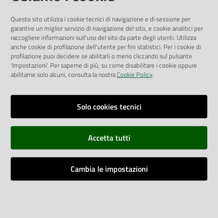
Albo Pretorio
Questo sito utilizza i cookie tecnici di navigazione e di sessione per
Privacy Policy
garantire un miglior servizio di navigazione del sito, e cookie analitici per
Attuazione Misure PNRR
raccogliere informazioni sull'uso del sito da parte degli utenti. Utilizza
Liste di Attesa
anche cookie di profilazione dell'utente per fini statistici. Per i cookie di
profilazione puoi decidere se abilitarli o meno cliccando sul pulsante
'Impostazioni'. Per saperne di più, su come disabilitare i cookie oppure
ENTI, IMPRESE E PARTNER
abilitarne solo alcuni, consulta la nostra
Cookie Policy
.
Fatturazione Elettronica
Gare e Appalti
Solo cookies tecnici
Richiesta Patrocinio
Accetta tutti
Dichiarazione di Accessibilità
Cambia le impostazioni
Dati di Monitoraggio
Impostazioni cookie