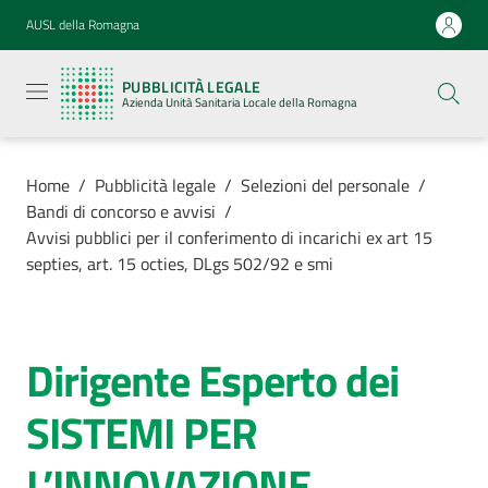
Vai al contenuto
Vai alla navigazione
Vai al footer
AUSL della Romagna
Pubblicità
legale
PUBBLICITÀ LEGALE
Azienda
Azienda Unità Sanitaria Locale della Romagna
Unità
Sanitaria
Locale della
Romagna
Home
/
Pubblicità legale
/
Selezioni del personale
/
Bandi di concorso e avvisi
/
Avvisi pubblici per il conferimento di incarichi ex art 15
septies, art. 15 octies, DLgs 502/92 e smi
Azienda
Servizi
Dirigente Esperto dei
Salta al contenuto
SISTEMI PER
Luoghi di
cura
L’INNOVAZIONE