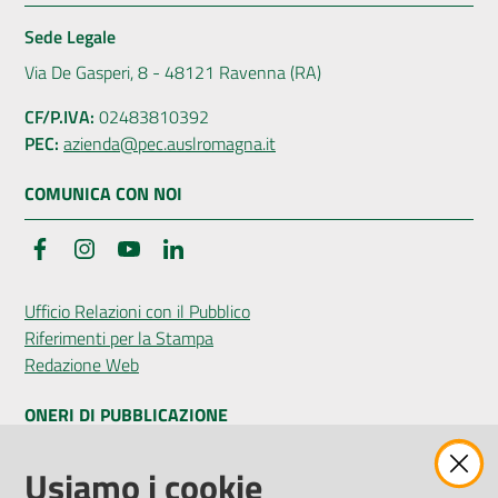
Sede Legale
Via De Gasperi, 8 - 48121 Ravenna (RA)
CF/P.IVA:
02483810392
PEC:
azienda@pec.auslromagna.it
COMUNICA CON NOI
Facebook
Instagram
YouTube
LinkedIn
Ufficio Relazioni con il Pubblico
Riferimenti per la Stampa
Redazione Web
ONERI DI PUBBLICAZIONE
Amministrazione Trasparente
Usiamo i cookie
Pubblicità legale