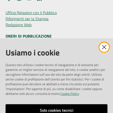
Ufficio Relazioni con il Pubblico
Riferimenti per la Stampa
Redazione Web
ONERI DI PUBBLICAZIONE
Amministrazione Trasparente
Usiamo i cookie
Pubblicità legale
Albo Pretorio
Questo sito utilizza i cookie tecnici di navigazione e di sessione per
Privacy Policy
garantire un miglior servizio di navigazione del sito, e cookie analitici per
Attuazione Misure PNRR
raccogliere informazioni sull'uso del sito da parte degli utenti. Utilizza
Liste di Attesa
anche cookie di profilazione dell'utente per fini statistici. Per i cookie di
profilazione puoi decidere se abilitarli o meno cliccando sul pulsante
'Impostazioni'. Per saperne di più, su come disabilitare i cookie oppure
ENTI, IMPRESE E PARTNER
abilitarne solo alcuni, consulta la nostra
Cookie Policy
.
Fatturazione Elettronica
Gare e Appalti
Solo cookies tecnici