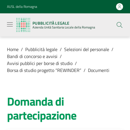
Vai al contenuto
Vai alla navigazione
Vai al footer
AUSL della Romagna
Pubblicità
legale
PUBBLICITÀ LEGALE
Azienda
Azienda Unità Sanitaria Locale della Romagna
Unità
Sanitaria
Locale della
Romagna
Home
/
Pubblicità legale
/
Selezioni del personale
/
Bandi di concorso e avvisi
/
Avvisi pubblici per borse di studio
/
Borsa di studio progetto “REWINDER”
/
Documenti
Azienda
Servizi
Domanda di
partecipazione
Luoghi di
cura