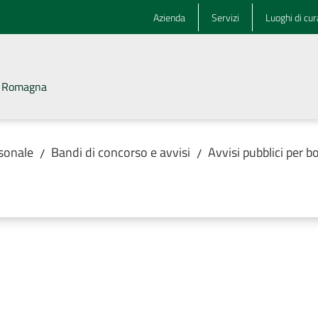
Azienda
Servizi
Luoghi di cur
la Romagna
rsonale
Bandi di concorso e avvisi
Avvisi pubblici per b
/
/