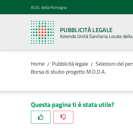
Vai al contenuto
Vai alla navigazione
Vai al footer
AUSL della Romagna
PUBBLICITÀ LEGALE
Azienda Unità Sanitaria Locale del
Home
Pubblicità legale
Selezioni del pe
/
/
Borsa di studio progetto M.O.D.A.
Questa pagina ti è stata utile?