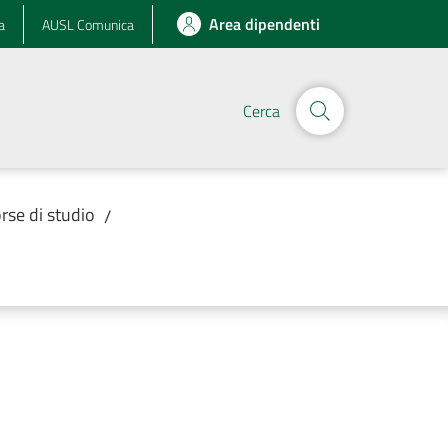
Area dipendenti
a
AUSL Comunica
Cerca
orse di studio
/