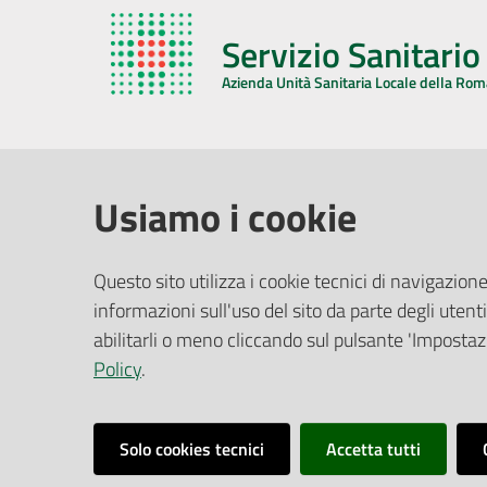
Servizio Sanitari
Azienda Unità Sanitaria Locale della Ro
AZIENDA USL DELLA ROMAGNA
COMUNI
Usiamo i cookie
Sede Legale
Face
Questo sito utilizza i cookie tecnici di navigazione
Via De Gasperi, 8 - 48121 Ravenna (RA)
informazioni sull'uso del sito da parte degli utenti
Ufficio R
CF/P.IVA:
02483810392
Riferime
abilitarli o meno cliccando sul pulsante 'Impostazi
PEC:
azienda@pec.auslromagna.it
Redazio
Policy
.
Solo cookies tecnici
Accetta tutti