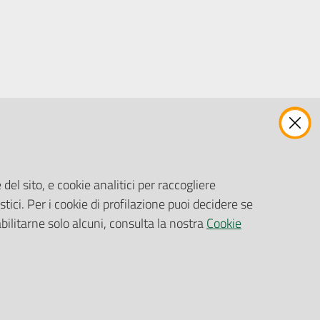
ENTI, IMPRESE E PARTNER
Fatturazione Elettronica
Gare e Appalti
del sito, e cookie analitici per raccogliere
Richiesta Patrocinio
stici. Per i cookie di profilazione puoi decidere se
abilitarne solo alcuni, consulta la nostra
Cookie