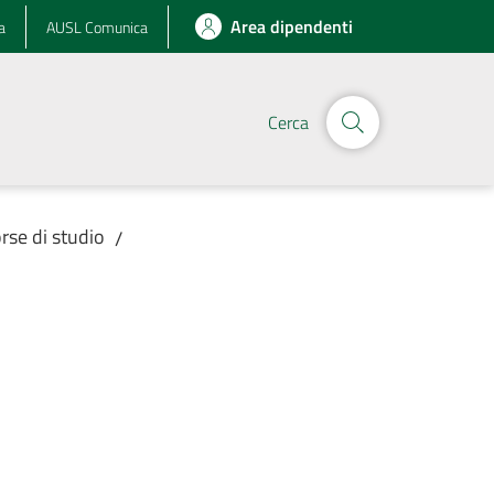
Area dipendenti
a
AUSL Comunica
Cerca
orse di studio
/