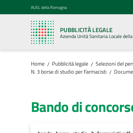
Vai al contenuto
Vai alla navigazione
Vai al footer
AUSL della Romagna
PUBBLICITÀ LEGALE
Azienda Unità Sanitaria Locale del
Home
Pubblicità legale
Selezioni del pe
/
/
N. 3 borse di studio per Farmacisti
Docume
/
Bando di concors