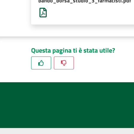
bando_borsa_studio_3_farmacisti.pdf
Questa pagina ti è stata utile?