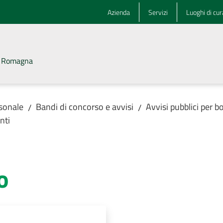
Azienda
Servizi
Luoghi di cur
la Romagna
rsonale
Bandi di concorso e avvisi
Avvisi pubblici per b
/
/
nti
o