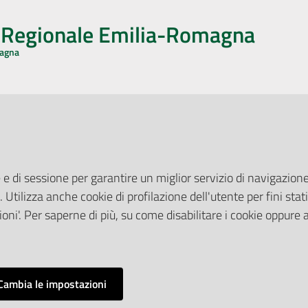
o Regionale Emilia-Romagna
magna
CA CON NOI
ONERI DI PUBBLICAZIONE
book
Instagram
YouTube
LinkedIn
Amministrazione Trasparente
Pubblicità legale
 e di sessione per garantire un miglior servizio di navigazione 
Albo Pretorio
. Utilizza anche cookie di profilazione dell'utente per fini stati
elazioni con il Pubblico
Privacy Policy
nti per la Stampa
oni'. Per saperne di più, su come disabilitare i cookie oppure 
Attuazione Misure PNRR
ne Web
Liste di Attesa
Cambia le impostazioni