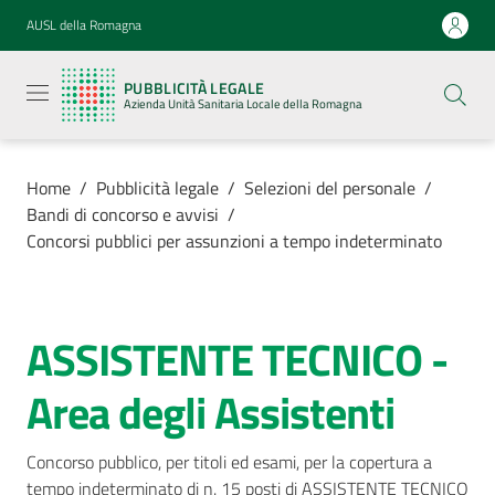
Vai al contenuto
Vai alla navigazione
Vai al footer
AUSL della Romagna
Pubblicità
legale
PUBBLICITÀ LEGALE
Azienda
Azienda Unità Sanitaria Locale della Romagna
Unità
Sanitaria
Locale della
Romagna
Home
/
Pubblicità legale
/
Selezioni del personale
/
Bandi di concorso e avvisi
/
Concorsi pubblici per assunzioni a tempo indeterminato
Azienda
ASSISTENTE TECNICO -
Salta al contenuto
Servizi
Area degli Assistenti
Luoghi di
cura
Concorso pubblico, per titoli ed esami, per la copertura a 
tempo indeterminato di n. 15 posti di ASSISTENTE TECNICO 