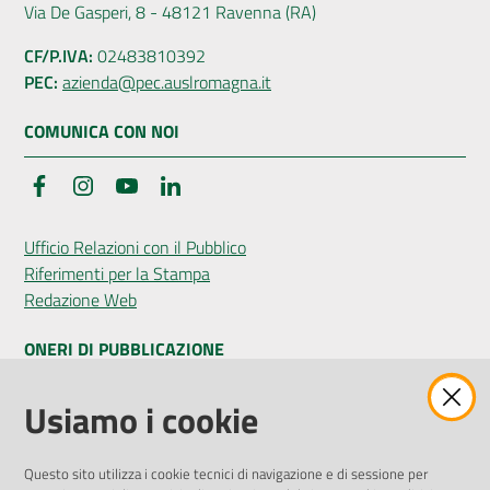
Via De Gasperi, 8 - 48121 Ravenna (RA)
CF/P.IVA:
02483810392
PEC:
azienda@pec.auslromagna.it
COMUNICA CON NOI
Facebook
Instagram
YouTube
LinkedIn
Ufficio Relazioni con il Pubblico
Riferimenti per la Stampa
Redazione Web
ONERI DI PUBBLICAZIONE
Amministrazione Trasparente
Usiamo i cookie
Pubblicità legale
Albo Pretorio
Questo sito utilizza i cookie tecnici di navigazione e di sessione per
Privacy Policy