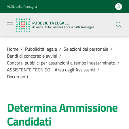
Vai al contenuto
Vai alla navigazione
Vai al footer
AUSL della Romagna
Pubblicità
legale
PUBBLICITÀ LEGALE
Azienda
Azienda Unità Sanitaria Locale della Romagna
Unità
Sanitaria
Locale della
Romagna
Home
/
Pubblicità legale
/
Selezioni del personale
/
Bandi di concorso e avvisi
/
Concorsi pubblici per assunzioni a tempo indeterminato
/
ASSISTENTE TECNICO - Area degli Assistenti
/
Documenti
Azienda
Servizi
Determina Ammissione
Luoghi di
Candidati
cura