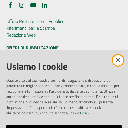
Facebook
Instagram
YouTube
LinkedIn
Ufficio Relazioni con il Pubblico
Riferimenti per la Stampa
Redazione Web
ONERI DI PUBBLICAZIONE
Amministrazione Trasparente
Usiamo i cookie
Pubblicità legale
Albo Pretorio
Questo sito utilizza i cookie tecnici di navigazione e di sessione per
Privacy Policy
garantire un miglior servizio di navigazione del sito, e cookie analitici per
Attuazione Misure PNRR
raccogliere informazioni sull'uso del sito da parte degli utenti. Utilizza
Liste di Attesa
anche cookie di profilazione dell'utente per fini statistici. Per i cookie di
profilazione puoi decidere se abilitarli o meno cliccando sul pulsante
'Impostazioni'. Per saperne di più, su come disabilitare i cookie oppure
ENTI, IMPRESE E PARTNER
abilitarne solo alcuni, consulta la nostra
Cookie Policy
.
Fatturazione Elettronica