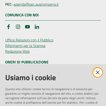
PEC:
azienda@pec.auslromagna.it
COMUNICA CON NOI
Facebook
Instagram
YouTube
LinkedIn
Ufficio Relazioni con il Pubblico
Riferimenti per la Stampa
Redazione Web
ONERI DI PUBBLICAZIONE
Amministrazione Trasparente
Usiamo i cookie
Pubblicità legale
Albo Pretorio
Questo sito utilizza i cookie tecnici di navigazione e di sessione per
Privacy Policy
garantire un miglior servizio di navigazione del sito, e cookie analitici per
Attuazione Misure PNRR
raccogliere informazioni sull'uso del sito da parte degli utenti. Utilizza
Liste di Attesa
anche cookie di profilazione dell'utente per fini statistici. Per i cookie di