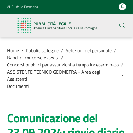
Vai al contenuto
Vai alla navigazione
Vai al footer
AUSL della Romagna
Pubblicità
legale
PUBBLICITÀ LEGALE
Azienda
Azienda Unità Sanitaria Locale della Romagna
Unità
Sanitaria
Locale della
Romagna
Home
/
Pubblicità legale
/
Selezioni del personale
/
Bandi di concorso e avvisi
/
Concorsi pubblici per assunzioni a tempo indeterminato
/
ASSISTENTE TECNICO GEOMETRA - Area degli
/
Assistenti
Azienda
Documenti
Servizi
Comunicazione del
Luoghi di
cura
23.09.2024: rinvio diario