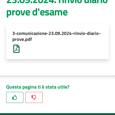
prove d'esame
AUSL
Comunica
3-comunicazione-23.09.2024-rinvio-diario-
prove.pdf
Questa pagina ti è stata utile?