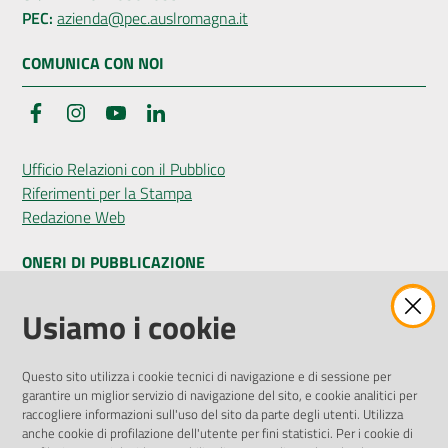
PEC:
azienda@pec.auslromagna.it
COMUNICA CON NOI
Facebook
Instagram
YouTube
LinkedIn
Ufficio Relazioni con il Pubblico
Riferimenti per la Stampa
Redazione Web
ONERI DI PUBBLICAZIONE
Amministrazione Trasparente
Usiamo i cookie
Pubblicità legale
Albo Pretorio
Questo sito utilizza i cookie tecnici di navigazione e di sessione per
Privacy Policy
garantire un miglior servizio di navigazione del sito, e cookie analitici per
Attuazione Misure PNRR
raccogliere informazioni sull'uso del sito da parte degli utenti. Utilizza
Liste di Attesa
anche cookie di profilazione dell'utente per fini statistici. Per i cookie di