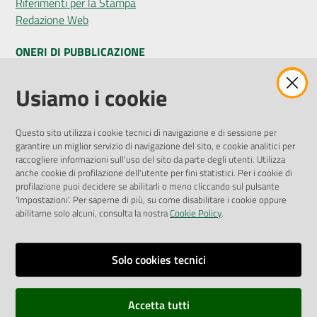
Riferimenti per la Stampa
Redazione Web
ONERI DI PUBBLICAZIONE
Amministrazione Trasparente
Usiamo i cookie
Pubblicità legale
Albo Pretorio
Questo sito utilizza i cookie tecnici di navigazione e di sessione per
Privacy Policy
garantire un miglior servizio di navigazione del sito, e cookie analitici per
Attuazione Misure PNRR
raccogliere informazioni sull'uso del sito da parte degli utenti. Utilizza
Liste di Attesa
anche cookie di profilazione dell'utente per fini statistici. Per i cookie di
profilazione puoi decidere se abilitarli o meno cliccando sul pulsante
'Impostazioni'. Per saperne di più, su come disabilitare i cookie oppure
ENTI, IMPRESE E PARTNER
abilitarne solo alcuni, consulta la nostra
Cookie Policy
.
Fatturazione Elettronica
Gare e Appalti
Solo cookies tecnici
Richiesta Patrocinio
Accetta tutti