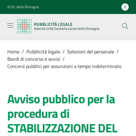
Vai al contenuto
Vai alla navigazione
Vai al footer
AUSL della Romagna
Pubblicità
legale
PUBBLICITÀ LEGALE
Azienda
Azienda Unità Sanitaria Locale della Romagna
Unità
Sanitaria
Locale della
Romagna
Home
/
Pubblicità legale
/
Selezioni del personale
/
Bandi di concorso e avvisi
/
Concorsi pubblici per assunzioni a tempo indeterminato
Azienda
Avviso pubblico per la
Salta al contenuto
Servizi
procedura di
Luoghi di
STABILIZZAZIONE DEL
cura