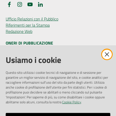
Facebook
Instagram
YouTube
LinkedIn
Ufficio Relazioni con il Pubblico
Riferimenti per la Stampa
Redazione Web
ONERI DI PUBBLICAZIONE
Amministrazione Trasparente
Usiamo i cookie
Pubblicità legale
Albo Pretorio
Questo sito utilizza i cookie tecnici di navigazione e di sessione per
Privacy Policy
garantire un miglior servizio di navigazione del sito, e cookie analitici per
Attuazione Misure PNRR
raccogliere informazioni sull'uso del sito da parte degli utenti. Utilizza
Liste di Attesa
anche cookie di profilazione dell'utente per fini statistici. Per i cookie di
profilazione puoi decidere se abilitarli o meno cliccando sul pulsante
'Impostazioni'. Per saperne di più, su come disabilitare i cookie oppure
ENTI, IMPRESE E PARTNER
abilitarne solo alcuni, consulta la nostra
Cookie Policy
.
Fatturazione Elettronica