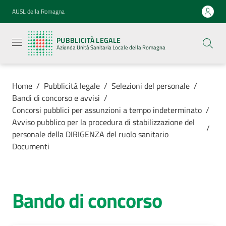
Vai al contenuto
Vai alla navigazione
Vai al footer
AUSL della Romagna
Pubblicità
legale
PUBBLICITÀ LEGALE
Azienda
Azienda Unità Sanitaria Locale della Romagna
Unità
Sanitaria
Locale della
Romagna
Home
/
Pubblicità legale
/
Selezioni del personale
/
Bandi di concorso e avvisi
/
Concorsi pubblici per assunzioni a tempo indeterminato
/
Avviso pubblico per la procedura di stabilizzazione del
/
personale della DIRIGENZA del ruolo sanitario
Azienda
Documenti
Servizi
Bando di concorso
Luoghi di
cura