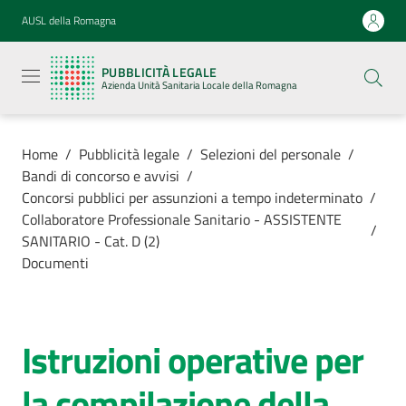
Vai al contenuto
Vai alla navigazione
Vai al footer
AUSL della Romagna
Pubblicità
legale
PUBBLICITÀ LEGALE
Azienda
Azienda Unità Sanitaria Locale della Romagna
Unità
Sanitaria
Locale della
Romagna
Home
/
Pubblicità legale
/
Selezioni del personale
/
Bandi di concorso e avvisi
/
Concorsi pubblici per assunzioni a tempo indeterminato
/
Collaboratore Professionale Sanitario - ASSISTENTE
/
SANITARIO - Cat. D (2)
Azienda
Documenti
Servizi
Istruzioni operative per
Luoghi di
cura
la compilazione della