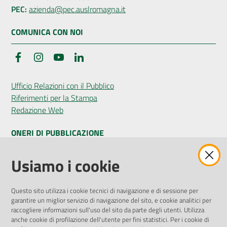
PEC:
azienda@pec.auslromagna.it
COMUNICA CON NOI
Facebook
Instagram
YouTube
LinkedIn
Ufficio Relazioni con il Pubblico
Riferimenti per la Stampa
Redazione Web
ONERI DI PUBBLICAZIONE
Amministrazione Trasparente
Usiamo i cookie
Pubblicità legale
Albo Pretorio
Questo sito utilizza i cookie tecnici di navigazione e di sessione per
Privacy Policy
garantire un miglior servizio di navigazione del sito, e cookie analitici per
Attuazione Misure PNRR
raccogliere informazioni sull'uso del sito da parte degli utenti. Utilizza
Liste di Attesa
anche cookie di profilazione dell'utente per fini statistici. Per i cookie di