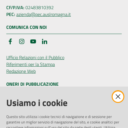
CF/P.IVA:
02483810392
PEC:
azienda@pec.auslromagna.it
COMUNICA CON NOI
Facebook
Instagram
YouTube
LinkedIn
Ufficio Relazioni con il Pubblico
Riferimenti per la Stampa
Redazione Web
ONERI DI PUBBLICAZIONE
Amministrazione Trasparente
Usiamo i cookie
Pubblicità legale
Albo Pretorio
Questo sito utilizza i cookie tecnici di navigazione e di sessione per
Privacy Policy
garantire un miglior servizio di navigazione del sito, e cookie analitici per
Attuazione Misure PNRR
raccogliere informazioni sull'uso del sito da parte degli utenti. Utilizza