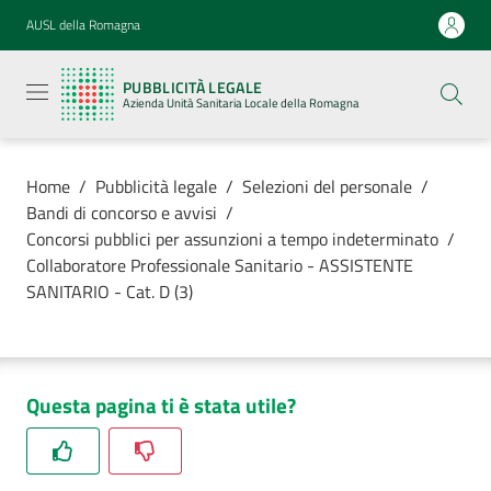
Vai al contenuto
Vai alla navigazione
Vai al footer
AUSL della Romagna
Pubblicità
legale
PUBBLICITÀ LEGALE
Azienda
Azienda Unità Sanitaria Locale della Romagna
Unità
Sanitaria
Locale della
Romagna
Home
/
Pubblicità legale
/
Selezioni del personale
/
Bandi di concorso e avvisi
/
Concorsi pubblici per assunzioni a tempo indeterminato
/
Collaboratore Professionale Sanitario - ASSISTENTE
SANITARIO - Cat. D (3)
Azienda
Servizi
Questa pagina ti è stata utile?
Luoghi di
cura