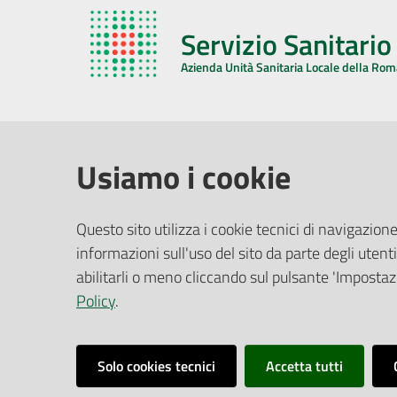
Servizio Sanitari
Azienda Unità Sanitaria Locale della Ro
AZIENDA USL DELLA ROMAGNA
COMUNI
Usiamo i cookie
Sede Legale
Face
Questo sito utilizza i cookie tecnici di navigazione
Via De Gasperi, 8 - 48121 Ravenna (RA)
informazioni sull'uso del sito da parte degli utenti
Ufficio R
CF/P.IVA:
02483810392
Riferime
abilitarli o meno cliccando sul pulsante 'Impostazi
PEC:
azienda@pec.auslromagna.it
Redazio
Policy
.
Solo cookies tecnici
Accetta tutti