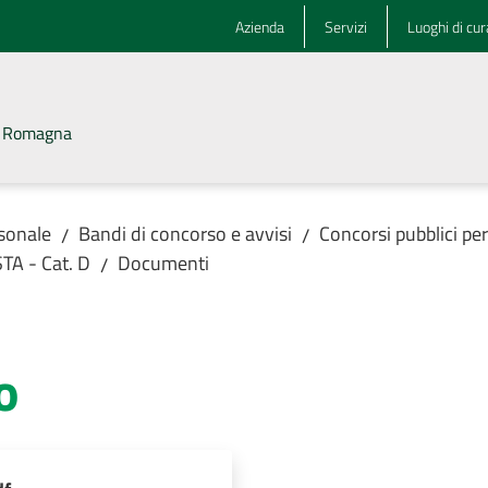
Azienda
Servizi
Luoghi di cur
la Romagna
rsonale
Bandi di concorso e avvisi
Concorsi pubblici pe
/
/
STA - Cat. D
Documenti
/
o