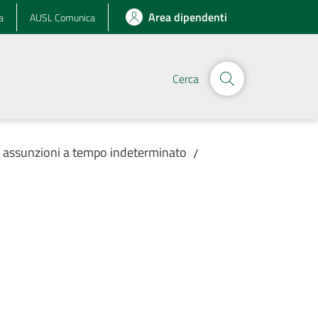
Area dipendenti
a
AUSL Comunica
Cerca
r assunzioni a tempo indeterminato
/