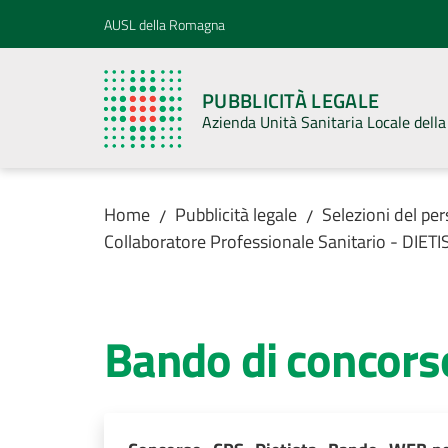
Vai al contenuto
Vai alla navigazione
Vai al footer
AUSL della Romagna
PUBBLICITÀ LEGALE
Azienda Unità Sanitaria Locale del
Home
Pubblicità legale
Selezioni del pe
/
/
Collaboratore Professionale Sanitario - DIETI
Bando di concors