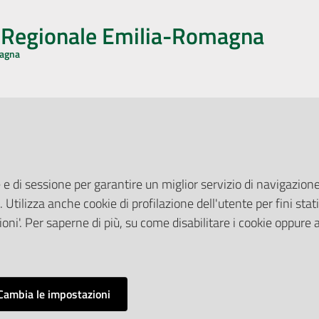
o Regionale Emilia-Romagna
magna
CA CON NOI
ONERI DI PUBBLICAZIONE
book
Instagram
YouTube
LinkedIn
Amministrazione Trasparente
Pubblicità legale
 e di sessione per garantire un miglior servizio di navigazione 
Albo Pretorio
. Utilizza anche cookie di profilazione dell'utente per fini stati
elazioni con il Pubblico
Privacy Policy
nti per la Stampa
oni'. Per saperne di più, su come disabilitare i cookie oppure 
Attuazione Misure PNRR
ne Web
Liste di Attesa
Cambia le impostazioni