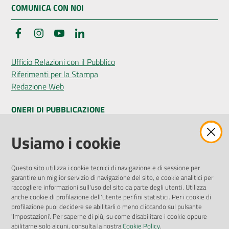
COMUNICA CON NOI
Facebook
Instagram
YouTube
LinkedIn
Ufficio Relazioni con il Pubblico
Riferimenti per la Stampa
Redazione Web
ONERI DI PUBBLICAZIONE
Amministrazione Trasparente
Usiamo i cookie
Pubblicità legale
Albo Pretorio
Questo sito utilizza i cookie tecnici di navigazione e di sessione per
Privacy Policy
garantire un miglior servizio di navigazione del sito, e cookie analitici per
Attuazione Misure PNRR
raccogliere informazioni sull'uso del sito da parte degli utenti. Utilizza
Liste di Attesa
anche cookie di profilazione dell'utente per fini statistici. Per i cookie di
profilazione puoi decidere se abilitarli o meno cliccando sul pulsante
'Impostazioni'. Per saperne di più, su come disabilitare i cookie oppure
ENTI, IMPRESE E PARTNER
abilitarne solo alcuni, consulta la nostra
Cookie Policy
.