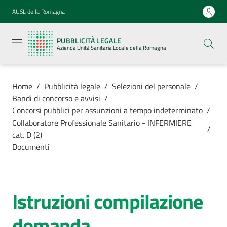
Vai al contenuto
Vai alla navigazione
Vai al footer
AUSL della Romagna
Pubblicità
legale
PUBBLICITÀ LEGALE
Azienda
Azienda Unità Sanitaria Locale della Romagna
Unità
Sanitaria
Locale della
Romagna
Home
/
Pubblicità legale
/
Selezioni del personale
/
Bandi di concorso e avvisi
/
Concorsi pubblici per assunzioni a tempo indeterminato
/
Collaboratore Professionale Sanitario - INFERMIERE
/
cat. D (2)
Azienda
Documenti
Servizi
Istruzioni compilazione
Luoghi di
cura
domanda