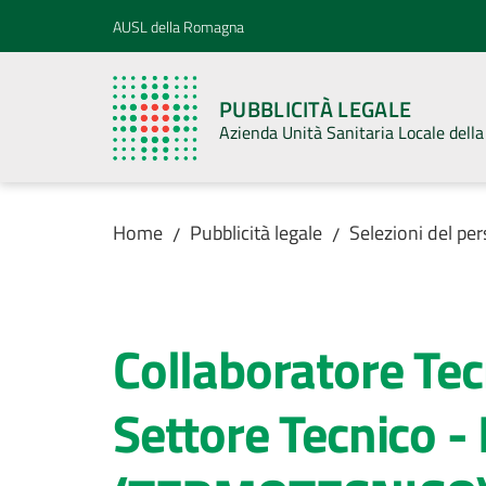
Vai al contenuto
Vai alla navigazione
Vai al footer
AUSL della Romagna
PUBBLICITÀ LEGALE
Azienda Unità Sanitaria Locale del
Home
Pubblicità legale
Selezioni del pe
/
/
Salta al contenuto
Collaboratore Tec
Settore Tecnico 