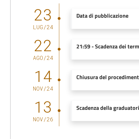
23
Data di pubblicazione
LUG
/
24
22
21:59
-
Scadenza dei term
AGO
/
24
14
Chiusura del procedimen
NOV
/
24
13
Scadenza della graduator
NOV
/
26