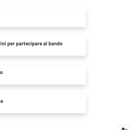
ini per partecipare al bando
to
ia