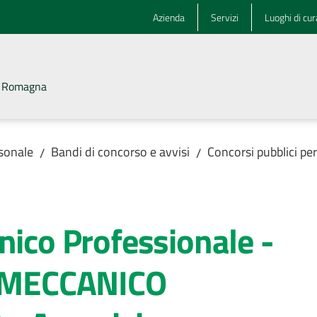
Azienda
Servizi
Luoghi di cur
la Romagna
rsonale
Bandi di concorso e avvisi
Concorsi pubblici pe
/
/
nico Professionale -
- MECCANICO