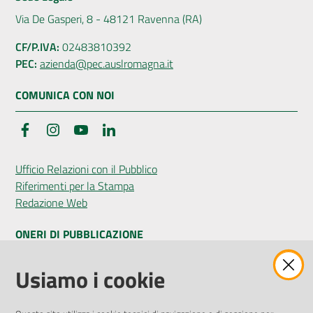
Via De Gasperi, 8 - 48121 Ravenna (RA)
CF/P.IVA:
02483810392
PEC:
azienda@pec.auslromagna.it
COMUNICA CON NOI
Facebook
Instagram
YouTube
LinkedIn
Ufficio Relazioni con il Pubblico
Riferimenti per la Stampa
Redazione Web
ONERI DI PUBBLICAZIONE
Amministrazione Trasparente
Usiamo i cookie
Pubblicità legale
Albo Pretorio