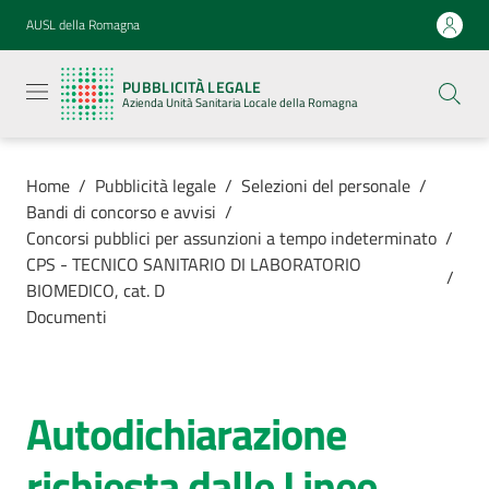
Vai al contenuto
Vai alla navigazione
Vai al footer
AUSL della Romagna
Pubblicità
legale
PUBBLICITÀ LEGALE
Azienda
Azienda Unità Sanitaria Locale della Romagna
Unità
Sanitaria
Locale della
Romagna
Home
/
Pubblicità legale
/
Selezioni del personale
/
Bandi di concorso e avvisi
/
Concorsi pubblici per assunzioni a tempo indeterminato
/
CPS - TECNICO SANITARIO DI LABORATORIO
/
BIOMEDICO, cat. D
Azienda
Documenti
Servizi
Autodichiarazione
Luoghi di
cura
richiesta dalle Linee