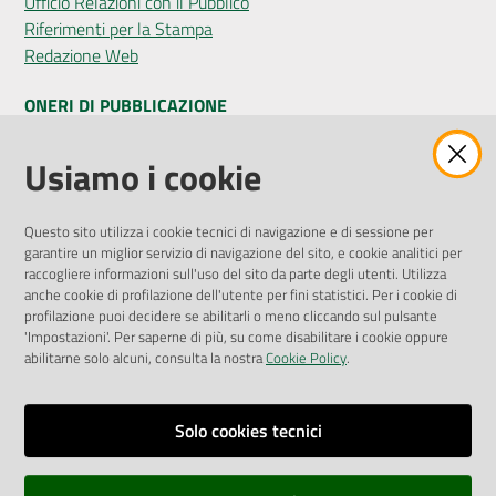
Ufficio Relazioni con il Pubblico
Riferimenti per la Stampa
Redazione Web
ONERI DI PUBBLICAZIONE
Amministrazione Trasparente
Usiamo i cookie
Pubblicità legale
Albo Pretorio
Questo sito utilizza i cookie tecnici di navigazione e di sessione per
Privacy Policy
garantire un miglior servizio di navigazione del sito, e cookie analitici per
Attuazione Misure PNRR
raccogliere informazioni sull'uso del sito da parte degli utenti. Utilizza
Liste di Attesa
anche cookie di profilazione dell'utente per fini statistici. Per i cookie di
profilazione puoi decidere se abilitarli o meno cliccando sul pulsante
'Impostazioni'. Per saperne di più, su come disabilitare i cookie oppure
ENTI, IMPRESE E PARTNER
abilitarne solo alcuni, consulta la nostra
Cookie Policy
.
Fatturazione Elettronica
Gare e Appalti
Solo cookies tecnici
Richiesta Patrocinio