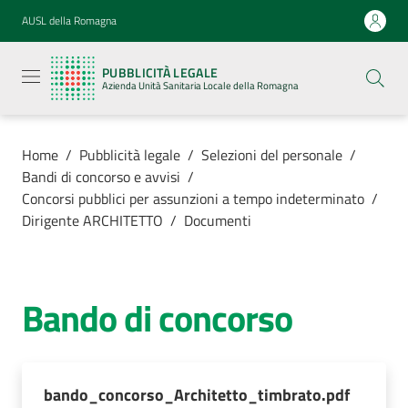
Vai al contenuto
Vai alla navigazione
Vai al footer
AUSL della Romagna
Pubblicità
legale
PUBBLICITÀ LEGALE
Azienda
Azienda Unità Sanitaria Locale della Romagna
Unità
Sanitaria
Locale della
Romagna
Home
/
Pubblicità legale
/
Selezioni del personale
/
Bandi di concorso e avvisi
/
Concorsi pubblici per assunzioni a tempo indeterminato
/
Dirigente ARCHITETTO
/
Documenti
Azienda
Servizi
Bando di concorso
Luoghi di
cura
bando_concorso_Architetto_timbrato.pdf