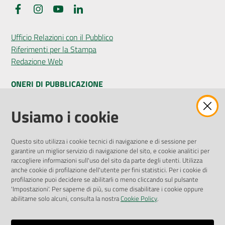
Facebook
Instagram
YouTube
LinkedIn
Ufficio Relazioni con il Pubblico
Riferimenti per la Stampa
Redazione Web
ONERI DI PUBBLICAZIONE
Amministrazione Trasparente
Usiamo i cookie
Pubblicità legale
Albo Pretorio
Questo sito utilizza i cookie tecnici di navigazione e di sessione per
Privacy Policy
garantire un miglior servizio di navigazione del sito, e cookie analitici per
Attuazione Misure PNRR
raccogliere informazioni sull'uso del sito da parte degli utenti. Utilizza
Liste di Attesa
anche cookie di profilazione dell'utente per fini statistici. Per i cookie di
profilazione puoi decidere se abilitarli o meno cliccando sul pulsante
'Impostazioni'. Per saperne di più, su come disabilitare i cookie oppure
ENTI, IMPRESE E PARTNER
abilitarne solo alcuni, consulta la nostra
Cookie Policy
.
Fatturazione Elettronica