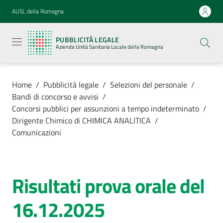
Vai al contenuto
Vai alla navigazione
Vai al footer
AUSL della Romagna
Pubblicità
legale
PUBBLICITÀ LEGALE
Azienda
Azienda Unità Sanitaria Locale della Romagna
Unità
Sanitaria
Locale della
Romagna
Home
/
Pubblicità legale
/
Selezioni del personale
/
Bandi di concorso e avvisi
/
Concorsi pubblici per assunzioni a tempo indeterminato
/
Dirigente Chimico di CHIMICA ANALITICA
/
Comunicazioni
Azienda
Servizi
Risultati prova orale del
Luoghi di
16.12.2025
cura