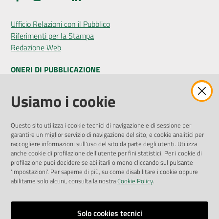
Ufficio Relazioni con il Pubblico
Riferimenti per la Stampa
Redazione Web
ONERI DI PUBBLICAZIONE
Amministrazione Trasparente
Usiamo i cookie
Pubblicità legale
Albo Pretorio
Questo sito utilizza i cookie tecnici di navigazione e di sessione per
Privacy Policy
garantire un miglior servizio di navigazione del sito, e cookie analitici per
Attuazione Misure PNRR
raccogliere informazioni sull'uso del sito da parte degli utenti. Utilizza
Liste di Attesa
anche cookie di profilazione dell'utente per fini statistici. Per i cookie di
profilazione puoi decidere se abilitarli o meno cliccando sul pulsante
'Impostazioni'. Per saperne di più, su come disabilitare i cookie oppure
ENTI, IMPRESE E PARTNER
abilitarne solo alcuni, consulta la nostra
Cookie Policy
.
Fatturazione Elettronica
Gare e Appalti
Solo cookies tecnici