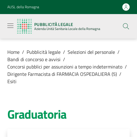
Vai al contenuto
Vai alla navigazione
Vai al footer
AUSL della Romagna
Pubblicità
legale
PUBBLICITÀ LEGALE
Azienda
Azienda Unità Sanitaria Locale della Romagna
Unità
Sanitaria
Locale della
Romagna
Home
/
Pubblicità legale
/
Selezioni del personale
/
Bandi di concorso e avvisi
/
Concorsi pubblici per assunzioni a tempo indeterminato
/
Dirigente Farmacista di FARMACIA OSPEDALIERA (5)
/
Esiti
Azienda
Servizi
Graduatoria
Luoghi di
cura