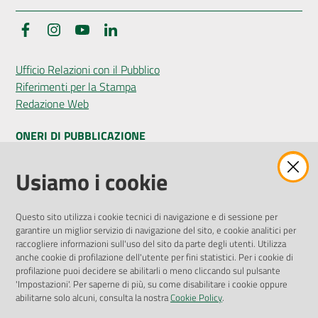
Facebook
Instagram
YouTube
LinkedIn
Ufficio Relazioni con il Pubblico
Riferimenti per la Stampa
Redazione Web
ONERI DI PUBBLICAZIONE
Amministrazione Trasparente
Usiamo i cookie
Pubblicità legale
Albo Pretorio
Questo sito utilizza i cookie tecnici di navigazione e di sessione per
Privacy Policy
garantire un miglior servizio di navigazione del sito, e cookie analitici per
Attuazione Misure PNRR
raccogliere informazioni sull'uso del sito da parte degli utenti. Utilizza
Liste di Attesa
anche cookie di profilazione dell'utente per fini statistici. Per i cookie di
profilazione puoi decidere se abilitarli o meno cliccando sul pulsante
'Impostazioni'. Per saperne di più, su come disabilitare i cookie oppure
ENTI, IMPRESE E PARTNER
abilitarne solo alcuni, consulta la nostra
Cookie Policy
.