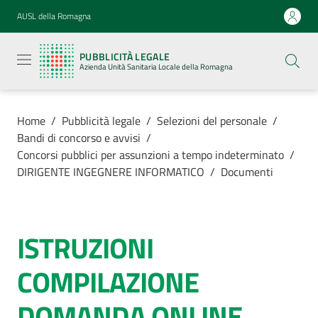
Vai al contenuto
Vai alla navigazione
Vai al footer
AUSL della Romagna
Pubblicità
legale
PUBBLICITÀ LEGALE
Azienda
Azienda Unità Sanitaria Locale della Romagna
Unità
Sanitaria
Locale della
Romagna
Home
/
Pubblicità legale
/
Selezioni del personale
/
Bandi di concorso e avvisi
/
Concorsi pubblici per assunzioni a tempo indeterminato
/
DIRIGENTE INGEGNERE INFORMATICO
/
Documenti
Azienda
Servizi
ISTRUZIONI
COMPILAZIONE
Luoghi di
cura
DOMANDA ONLINE