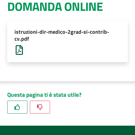
DOMANDA ONLINE
AUSL
Comunica
istruzioni-dir-medico-2grad-si-contrib-
cv.pdf
Questa pagina ti è stata utile?