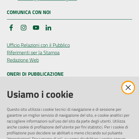
COMUNICA CON NOI
Facebook
Instagram
YouTube
LinkedIn
Ufficio Relazioni con il Pubblico
Riferimenti per la Stampa
Redazione Web
ONERI DI PUBBLICAZIONE
Amministrazione Trasparente
Usiamo i cookie
Pubblicità legale
Albo Pretorio
Questo sito utilizza i cookie tecnici di navigazione e di sessione per
Privacy Policy
garantire un miglior servizio di navigazione del sito, e cookie analitici per
Attuazione Misure PNRR
raccogliere informazioni sull'uso del sito da parte degli utenti. Utilizza
Liste di Attesa
anche cookie di profilazione dell'utente per fini statistici. Per i cookie di
profilazione puoi decidere se abilitarli o meno cliccando sul pulsante
'Impostazioni'. Per saperne di più, su come disabilitare i cookie oppure