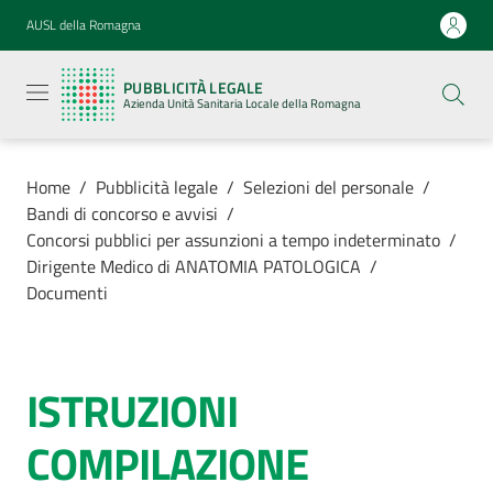
Vai al contenuto
Vai alla navigazione
Vai al footer
AUSL della Romagna
Pubblicità
legale
PUBBLICITÀ LEGALE
Azienda
Azienda Unità Sanitaria Locale della Romagna
Unità
Sanitaria
Locale della
Romagna
Home
/
Pubblicità legale
/
Selezioni del personale
/
Bandi di concorso e avvisi
/
Concorsi pubblici per assunzioni a tempo indeterminato
/
Dirigente Medico di ANATOMIA PATOLOGICA
/
Documenti
Azienda
Servizi
ISTRUZIONI
Luoghi di
COMPILAZIONE
cura