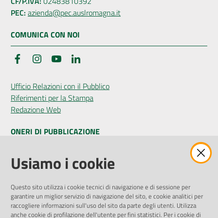
CF/P.IVA:
02483810392
PEC:
azienda@pec.auslromagna.it
COMUNICA CON NOI
Facebook
Instagram
YouTube
LinkedIn
Ufficio Relazioni con il Pubblico
Riferimenti per la Stampa
Redazione Web
ONERI DI PUBBLICAZIONE
Amministrazione Trasparente
Usiamo i cookie
Pubblicità legale
Albo Pretorio
Questo sito utilizza i cookie tecnici di navigazione e di sessione per
Privacy Policy
garantire un miglior servizio di navigazione del sito, e cookie analitici per
Attuazione Misure PNRR
raccogliere informazioni sull'uso del sito da parte degli utenti. Utilizza
Liste di Attesa
anche cookie di profilazione dell'utente per fini statistici. Per i cookie di