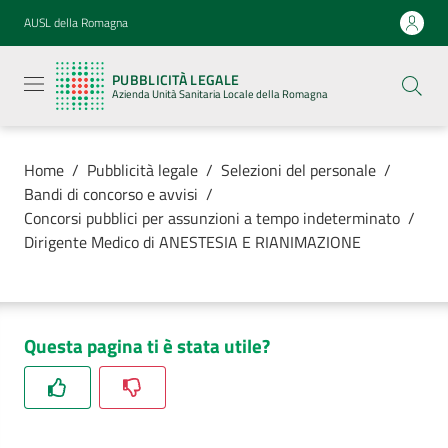
Vai al contenuto
Vai alla navigazione
Vai al footer
AUSL della Romagna
Pubblicità
legale
PUBBLICITÀ LEGALE
Azienda
Azienda Unità Sanitaria Locale della Romagna
Unità
Sanitaria
Locale della
Romagna
Home
/
Pubblicità legale
/
Selezioni del personale
/
Bandi di concorso e avvisi
/
Concorsi pubblici per assunzioni a tempo indeterminato
/
Dirigente Medico di ANESTESIA E RIANIMAZIONE
Azienda
Servizi
Questa pagina ti è stata utile?
Luoghi di
cura