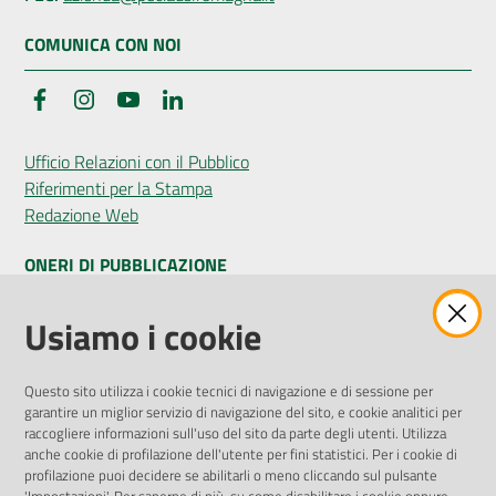
COMUNICA CON NOI
Facebook
Instagram
YouTube
LinkedIn
Ufficio Relazioni con il Pubblico
Riferimenti per la Stampa
Redazione Web
ONERI DI PUBBLICAZIONE
Amministrazione Trasparente
Usiamo i cookie
Pubblicità legale
Albo Pretorio
Questo sito utilizza i cookie tecnici di navigazione e di sessione per
Privacy Policy
garantire un miglior servizio di navigazione del sito, e cookie analitici per
Attuazione Misure PNRR
raccogliere informazioni sull'uso del sito da parte degli utenti. Utilizza
Liste di Attesa
anche cookie di profilazione dell'utente per fini statistici. Per i cookie di
profilazione puoi decidere se abilitarli o meno cliccando sul pulsante