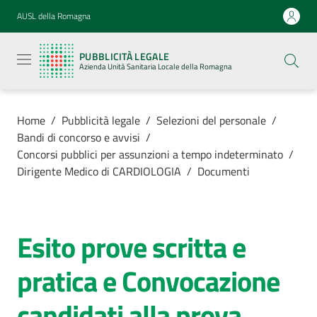
Vai al contenuto
Vai alla navigazione
Vai al footer
AUSL della Romagna
Pubblicità
legale
PUBBLICITÀ LEGALE
Azienda
Azienda Unità Sanitaria Locale della Romagna
Unità
Sanitaria
Locale della
Romagna
Home
/
Pubblicità legale
/
Selezioni del personale
/
Bandi di concorso e avvisi
/
Concorsi pubblici per assunzioni a tempo indeterminato
/
Dirigente Medico di CARDIOLOGIA
/
Documenti
Azienda
Servizi
Esito prove scritta e
pratica e Convocazione
Luoghi di
cura
candidati alla prova