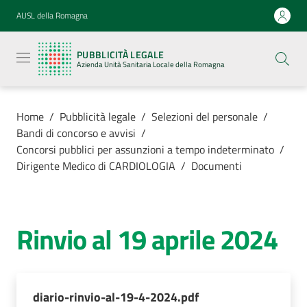
Vai al contenuto
Vai alla navigazione
Vai al footer
AUSL della Romagna
Pubblicità
legale
PUBBLICITÀ LEGALE
Azienda
Azienda Unità Sanitaria Locale della Romagna
Unità
Sanitaria
Locale della
Romagna
Home
/
Pubblicità legale
/
Selezioni del personale
/
Bandi di concorso e avvisi
/
Concorsi pubblici per assunzioni a tempo indeterminato
/
Dirigente Medico di CARDIOLOGIA
/
Documenti
Azienda
Servizi
Rinvio al 19 aprile 2024
Luoghi di
cura
diario-rinvio-al-19-4-2024.pdf