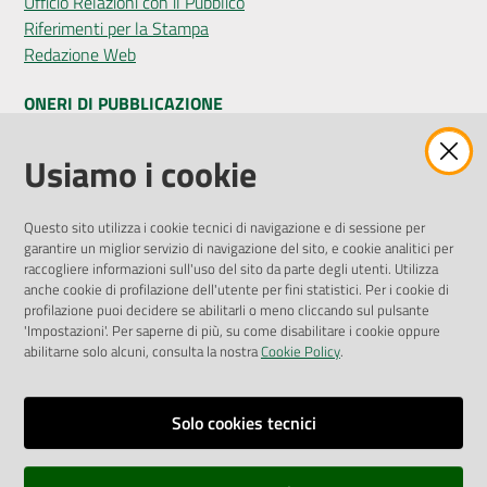
Ufficio Relazioni con il Pubblico
Riferimenti per la Stampa
Redazione Web
ONERI DI PUBBLICAZIONE
Amministrazione Trasparente
Usiamo i cookie
Pubblicità legale
Albo Pretorio
Questo sito utilizza i cookie tecnici di navigazione e di sessione per
Privacy Policy
garantire un miglior servizio di navigazione del sito, e cookie analitici per
Attuazione Misure PNRR
raccogliere informazioni sull'uso del sito da parte degli utenti. Utilizza
Liste di Attesa
anche cookie di profilazione dell'utente per fini statistici. Per i cookie di
profilazione puoi decidere se abilitarli o meno cliccando sul pulsante
'Impostazioni'. Per saperne di più, su come disabilitare i cookie oppure
ENTI, IMPRESE E PARTNER
abilitarne solo alcuni, consulta la nostra
Cookie Policy
.
Fatturazione Elettronica
Gare e Appalti
Solo cookies tecnici
Richiesta Patrocinio