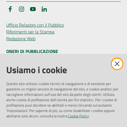
Facebook
Instagram
YouTube
LinkedIn
Ufficio Relazioni con il Pubblico
Riferimenti per la Stampa
Redazione Web
ONERI DI PUBBLICAZIONE
Amministrazione Trasparente
Usiamo i cookie
Pubblicità legale
Albo Pretorio
Questo sito utilizza i cookie tecnici di navigazione e di sessione per
Privacy Policy
garantire un miglior servizio di navigazione del sito, e cookie analitici per
Attuazione Misure PNRR
raccogliere informazioni sull'uso del sito da parte degli utenti. Utilizza
Liste di Attesa
anche cookie di profilazione dell'utente per fini statistici. Per i cookie di
profilazione puoi decidere se abilitarli o meno cliccando sul pulsante
'Impostazioni'. Per saperne di più, su come disabilitare i cookie oppure
ENTI, IMPRESE E PARTNER
abilitarne solo alcuni, consulta la nostra
Cookie Policy
.
Fatturazione Elettronica