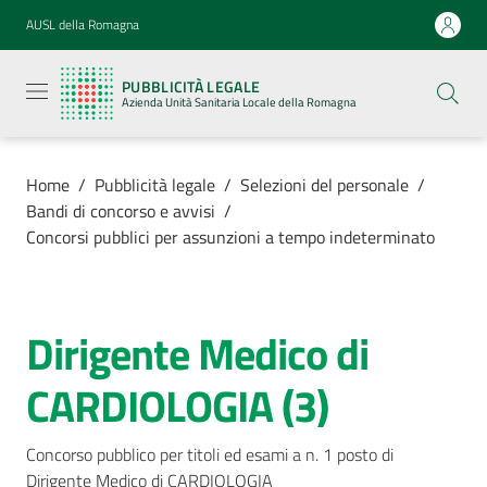
Vai al contenuto
Vai alla navigazione
Vai al footer
AUSL della Romagna
Pubblicità
legale
PUBBLICITÀ LEGALE
Azienda
Azienda Unità Sanitaria Locale della Romagna
Unità
Sanitaria
Locale della
Romagna
Home
/
Pubblicità legale
/
Selezioni del personale
/
Bandi di concorso e avvisi
/
Concorsi pubblici per assunzioni a tempo indeterminato
Azienda
Dirigente Medico di
Salta al contenuto
Servizi
CARDIOLOGIA (3)
Luoghi di
cura
Concorso pubblico per titoli ed esami a n. 1 posto di 
Dirigente Medico di CARDIOLOGIA