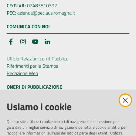
CF/P.IVA:
02483810392
PEC:
azienda@pec.auslromagna.it
COMUNICA CON NOI
Facebook
Instagram
YouTube
LinkedIn
Ufficio Relazioni con il Pubblico
Riferimenti per la Stampa
Redazione Web
ONERI DI PUBBLICAZIONE
Amministrazione Trasparente
Usiamo i cookie
Pubblicità legale
Albo Pretorio
Questo sito utilizza i cookie tecnici di navigazione e di sessione per
Privacy Policy
garantire un miglior servizio di navigazione del sito, e cookie analitici per
Attuazione Misure PNRR
raccogliere informazioni sull'uso del sito da parte degli utenti. Utilizza