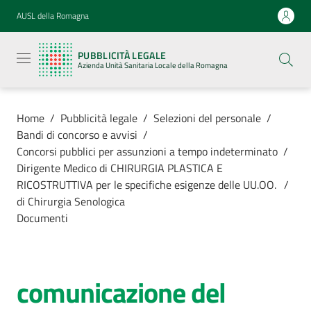
Vai al contenuto
Vai alla navigazione
Vai al footer
AUSL della Romagna
Pubblicità
legale
PUBBLICITÀ LEGALE
Azienda
Azienda Unità Sanitaria Locale della Romagna
Unità
Sanitaria
Locale della
Romagna
Home
/
Pubblicità legale
/
Selezioni del personale
/
Bandi di concorso e avvisi
/
Concorsi pubblici per assunzioni a tempo indeterminato
/
Dirigente Medico di CHIRURGIA PLASTICA E
RICOSTRUTTIVA per le specifiche esigenze delle UU.OO.
/
Azienda
di Chirurgia Senologica
Documenti
Servizi
Luoghi di
comunicazione del
cura