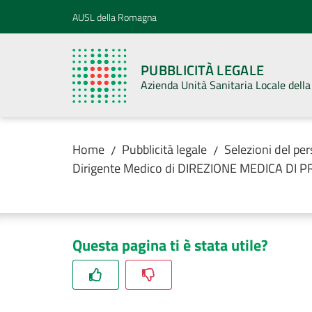
Vai al contenuto
Vai alla navigazione
Vai al footer
AUSL della Romagna
PUBBLICITÀ LEGALE
Azienda Unità Sanitaria Locale del
Home
Pubblicità legale
Selezioni del pe
/
/
Dirigente Medico di DIREZIONE MEDICA DI 
Questa pagina ti è stata utile?