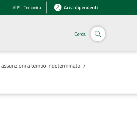
Area dipendenti
a
AUSL Comunica
Cerca
r assunzioni a tempo indeterminato
/