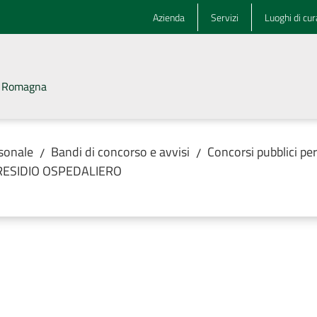
Azienda
Servizi
Luoghi di cur
la Romagna
rsonale
Bandi di concorso e avvisi
Concorsi pubblici pe
/
/
PRESIDIO OSPEDALIERO