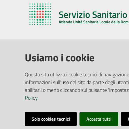
Servizio Sanitari
Azienda Unità Sanitaria Locale della Ro
AZIENDA USL DELLA ROMAGNA
COMUNI
Usiamo i cookie
Sede Legale
Face
Questo sito utilizza i cookie tecnici di navigazione
Via De Gasperi, 8 - 48121 Ravenna (RA)
informazioni sull'uso del sito da parte degli utenti
Ufficio R
CF/P.IVA:
02483810392
Riferime
abilitarli o meno cliccando sul pulsante 'Impostazi
PEC:
azienda@pec.auslromagna.it
Redazio
Policy
.
Solo cookies tecnici
Accetta tutti