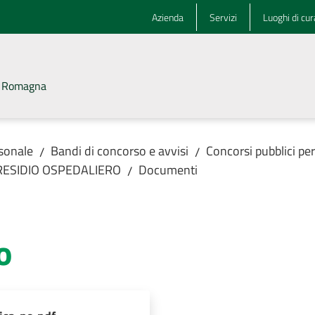
Azienda
Servizi
Luoghi di cur
la Romagna
rsonale
Bandi di concorso e avvisi
Concorsi pubblici pe
/
/
PRESIDIO OSPEDALIERO
Documenti
/
o