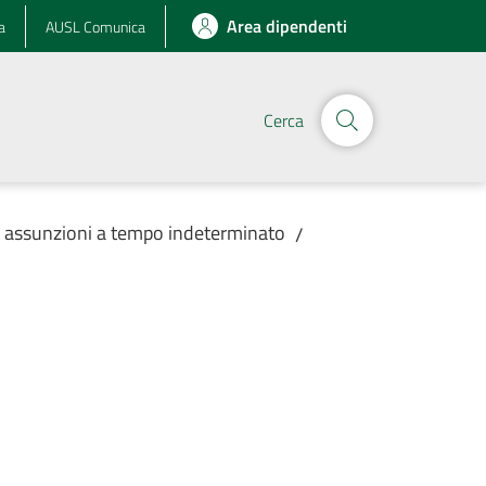
Area dipendenti
a
AUSL Comunica
Cerca
r assunzioni a tempo indeterminato
/