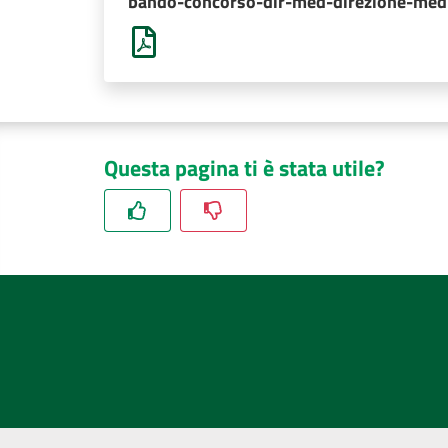
bando-concorso-dir-med-direzione-med
Questa pagina ti è stata utile?