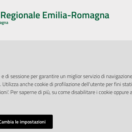
o Regionale Emilia-Romagna
magna
CA CON NOI
ONERI DI PUBBLICAZIONE
book
Instagram
YouTube
LinkedIn
Amministrazione Trasparente
Pubblicità legale
 e di sessione per garantire un miglior servizio di navigazione 
Albo Pretorio
. Utilizza anche cookie di profilazione dell'utente per fini stati
elazioni con il Pubblico
Privacy Policy
nti per la Stampa
oni'. Per saperne di più, su come disabilitare i cookie oppure 
Attuazione Misure PNRR
ne Web
Liste di Attesa
Cambia le impostazioni