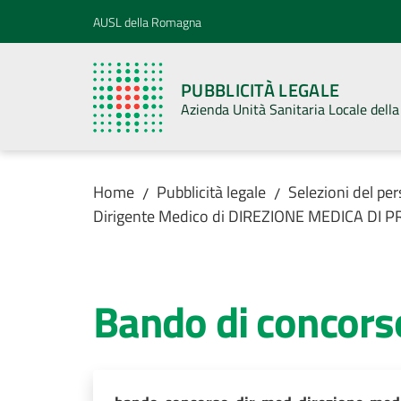
Vai al contenuto
Vai alla navigazione
Vai al footer
AUSL della Romagna
PUBBLICITÀ LEGALE
Azienda Unità Sanitaria Locale del
Home
Pubblicità legale
Selezioni del pe
/
/
Dirigente Medico di DIREZIONE MEDICA DI 
Bando di concors