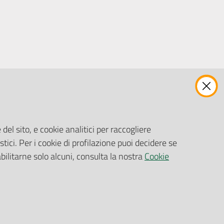
ENTI, IMPRESE E PARTNER
Fatturazione Elettronica
Gare e Appalti
del sito, e cookie analitici per raccogliere
Richiesta Patrocinio
stici. Per i cookie di profilazione puoi decidere se
abilitarne solo alcuni, consulta la nostra
Cookie