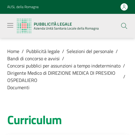
Vai al contenuto
Vai alla navigazione
Vai al footer
AUSL della Romagna
Pubblicità
legale
PUBBLICITÀ LEGALE
Azienda
Azienda Unità Sanitaria Locale della Romagna
Unità
Sanitaria
Locale della
Romagna
Home
/
Pubblicità legale
/
Selezioni del personale
/
Bandi di concorso e avvisi
/
Concorsi pubblici per assunzioni a tempo indeterminato
/
Dirigente Medico di DIREZIONE MEDICA DI PRESIDIO
/
OSPEDALIERO
Azienda
Documenti
Servizi
Curriculum
Luoghi di
cura