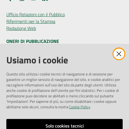
Ufficio Relazioni con il Pubblico
Riferimenti per la Stampa
Redazione Web
ONERI DI PUBBLICAZIONE
Amministrazione Trasparente
Usiamo i cookie
Pubblicità legale
Albo Pretorio
Questo sito utilizza i cookie tecnici di navigazione e di sessione per
Privacy Policy
garantire un miglior servizio di navigazione del sito, e cookie analitici per
Attuazione Misure PNRR
raccogliere informazioni sull'uso del sito da parte degli utenti. Utilizza
Liste di Attesa
anche cookie di profilazione dell'utente per fini statistici. Per i cookie di
profilazione puoi decidere se abilitarli o meno cliccando sul pulsante
'Impostazioni'. Per saperne di più, su come disabilitare i cookie oppure
ENTI, IMPRESE E PARTNER
abilitarne solo alcuni, consulta la nostra
Cookie Policy
.
Fatturazione Elettronica
Gare e Appalti
Solo cookies tecnici