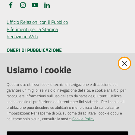
Facebook
Instagram
YouTube
LinkedIn
Ufficio Relazioni con il Pubblico
Riferimenti per la Stampa
Redazione Web
ONERI DI PUBBLICAZIONE
Amministrazione Trasparente
Usiamo i cookie
Pubblicità legale
Albo Pretorio
Questo sito utilizza i cookie tecnici di navigazione e di sessione per
Privacy Policy
garantire un miglior servizio di navigazione del sito, e cookie analitici per
Attuazione Misure PNRR
raccogliere informazioni sull'uso del sito da parte degli utenti. Utilizza
Liste di Attesa
anche cookie di profilazione dell'utente per fini statistici. Per i cookie di
profilazione puoi decidere se abilitarli o meno cliccando sul pulsante
'Impostazioni'. Per saperne di più, su come disabilitare i cookie oppure
ENTI, IMPRESE E PARTNER
abilitarne solo alcuni, consulta la nostra
Cookie Policy
.
Fatturazione Elettronica