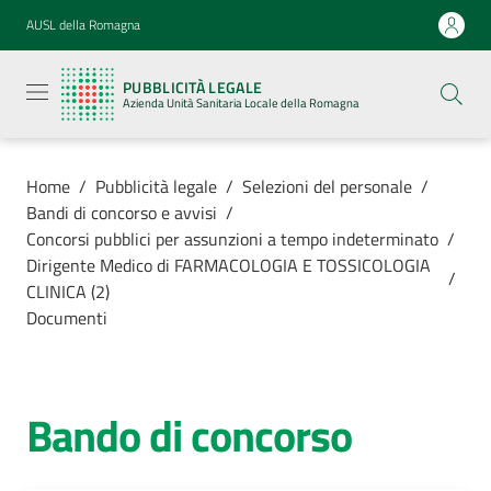
Vai al contenuto
Vai alla navigazione
Vai al footer
AUSL della Romagna
Pubblicità
legale
PUBBLICITÀ LEGALE
Azienda
Azienda Unità Sanitaria Locale della Romagna
Unità
Sanitaria
Locale della
Romagna
Home
/
Pubblicità legale
/
Selezioni del personale
/
Bandi di concorso e avvisi
/
Concorsi pubblici per assunzioni a tempo indeterminato
/
Dirigente Medico di FARMACOLOGIA E TOSSICOLOGIA
/
CLINICA (2)
Azienda
Documenti
Servizi
Bando di concorso
Luoghi di
cura