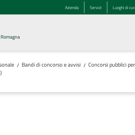
Azienda
Servizi
Luoghi di cur
la Romagna
rsonale
Bandi di concorso e avvisi
Concorsi pubblici pe
/
/
)