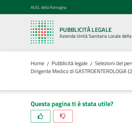
Vai al contenuto
Vai alla navigazione
Vai al footer
AUSL della Romagna
PUBBLICITÀ LEGALE
Azienda Unità Sanitaria Locale del
Home
Pubblicità legale
Selezioni del pe
/
/
Dirigente Medico di GASTROENTEROLOGIA (2
Questa pagina ti è stata utile?