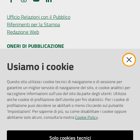
Ufficio Relazioni con il Pubblico
Riferimenti per la Stampa
Redazione Web
ONERI DI PUBBLICAZIONE
Amministrazione Trasparente
Usiamo i cookie
Pubblicità legale
Albo Pretorio
Questo sito utilizza i cookie tecnici di navigazione e di sessione per
Privacy Policy
garantire un miglior servizio di navigazione del sito, e cookie analitici per
Attuazione Misure PNRR
raccogliere informazioni sull'uso del sito da parte degli utenti. Utilizza
Liste di Attesa
anche cookie di profilazione dell'utente per fini statistici. Per i cookie di
profilazione puoi decidere se abilitarli o meno cliccando sul pulsante
'Impostazioni'. Per saperne di più, su come disabilitare i cookie oppure
ENTI, IMPRESE E PARTNER
abilitarne solo alcuni, consulta la nostra
Cookie Policy
.
Fatturazione Elettronica
Gare e Appalti
Solo cookies tecnici