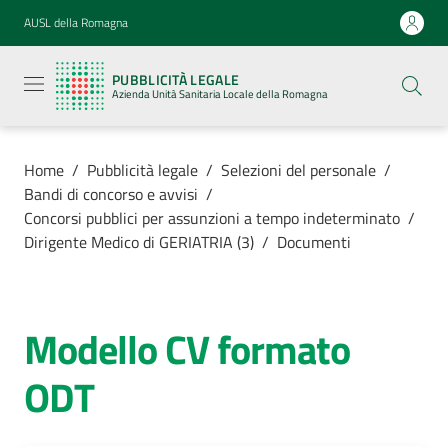
Vai al contenuto
Vai alla navigazione
Vai al footer
AUSL della Romagna
Pubblicità
legale
PUBBLICITÀ LEGALE
Azienda
Azienda Unità Sanitaria Locale della Romagna
Unità
Sanitaria
Locale della
Romagna
Home
/
Pubblicità legale
/
Selezioni del personale
/
Bandi di concorso e avvisi
/
Concorsi pubblici per assunzioni a tempo indeterminato
/
Dirigente Medico di GERIATRIA (3)
/
Documenti
Azienda
Servizi
Modello CV formato
ODT
Luoghi di
cura