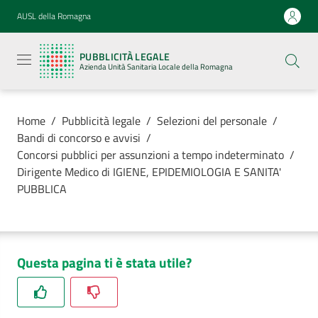
Vai al contenuto
Vai alla navigazione
Vai al footer
AUSL della Romagna
Pubblicità
legale
PUBBLICITÀ LEGALE
Azienda
Azienda Unità Sanitaria Locale della Romagna
Unità
Sanitaria
Locale della
Romagna
Home
/
Pubblicità legale
/
Selezioni del personale
/
Bandi di concorso e avvisi
/
Concorsi pubblici per assunzioni a tempo indeterminato
/
Dirigente Medico di IGIENE, EPIDEMIOLOGIA E SANITA'
PUBBLICA
Azienda
Servizi
Questa pagina ti è stata utile?
Luoghi di
cura