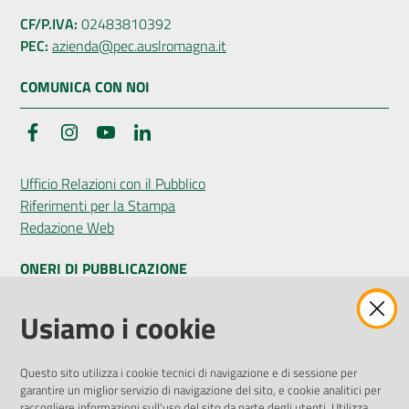
CF/P.IVA:
02483810392
PEC:
azienda@pec.auslromagna.it
COMUNICA CON NOI
Facebook
Instagram
YouTube
LinkedIn
Ufficio Relazioni con il Pubblico
Riferimenti per la Stampa
Redazione Web
ONERI DI PUBBLICAZIONE
Amministrazione Trasparente
Usiamo i cookie
Pubblicità legale
Albo Pretorio
Questo sito utilizza i cookie tecnici di navigazione e di sessione per
Privacy Policy
garantire un miglior servizio di navigazione del sito, e cookie analitici per
Attuazione Misure PNRR
raccogliere informazioni sull'uso del sito da parte degli utenti. Utilizza