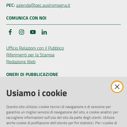
PEC:
azienda@pec.auslromagna.it
COMUNICA CON NOI
Facebook
Instagram
YouTube
LinkedIn
Ufficio Relazioni con il Pubblico
Riferimenti per la Stampa
Redazione Web
ONERI DI PUBBLICAZIONE
Amministrazione Trasparente
Usiamo i cookie
Pubblicità legale
Albo Pretorio
Questo sito utilizza i cookie tecnici di navigazione e di sessione per
Privacy Policy
garantire un miglior servizio di navigazione del sito, e cookie analitici per
Attuazione Misure PNRR
raccogliere informazioni sull'uso del sito da parte degli utenti. Utilizza
Liste di Attesa
anche cookie di profilazione dell'utente per fini statistici. Per i cookie di