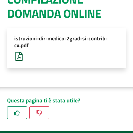
DOMANDA ONLINE
AUSL
Comunica
istruzioni-dir-medico-2grad-si-contrib-
cv.pdf
Questa pagina ti è stata utile?