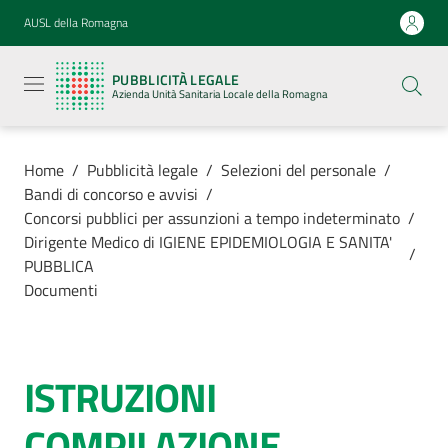
Vai al contenuto
Vai alla navigazione
Vai al footer
AUSL della Romagna
Pubblicità
legale
PUBBLICITÀ LEGALE
Azienda
Azienda Unità Sanitaria Locale della Romagna
Unità
Sanitaria
Locale della
Romagna
Home
/
Pubblicità legale
/
Selezioni del personale
/
Bandi di concorso e avvisi
/
Concorsi pubblici per assunzioni a tempo indeterminato
/
Dirigente Medico di IGIENE EPIDEMIOLOGIA E SANITA'
/
PUBBLICA
Azienda
Documenti
Servizi
ISTRUZIONI
Luoghi di
cura
COMPILAZIONE