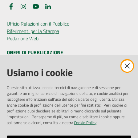
Facebook
Instagram
YouTube
LinkedIn
Ufficio Relazioni con il Pubblico
Riferimenti per la Stampa
Redazione Web
ONERI DI PUBBLICAZIONE
Amministrazione Trasparente
Usiamo i cookie
Pubblicità legale
Albo Pretorio
Questo sito utilizza i cookie tecnici di navigazione e di sessione per
Privacy Policy
garantire un miglior servizio di navigazione del sito, e cookie analitici per
Attuazione Misure PNRR
raccogliere informazioni sull'uso del sito da parte degli utenti. Utilizza
Liste di Attesa
anche cookie di profilazione dell'utente per fini statistici. Per i cookie di
profilazione puoi decidere se abilitarli o meno cliccando sul pulsante
'Impostazioni'. Per saperne di più, su come disabilitare i cookie oppure
ENTI, IMPRESE E PARTNER
abilitarne solo alcuni, consulta la nostra
Cookie Policy
.
Fatturazione Elettronica