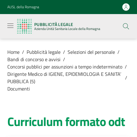
Vai al contenuto
Vai alla navigazione
Vai al footer
AUSL della Romagna
Pubblicità
legale
PUBBLICITÀ LEGALE
Azienda
Azienda Unità Sanitaria Locale della Romagna
Unità
Sanitaria
Locale della
Romagna
Home
/
Pubblicità legale
/
Selezioni del personale
/
Bandi di concorso e avvisi
/
Concorsi pubblici per assunzioni a tempo indeterminato
/
Dirigente Medico di IGIENE, EPIDEMIOLOGIA E SANITA’
/
PUBBLICA (5)
Azienda
Documenti
Servizi
Curriculum formato odt
Luoghi di
cura