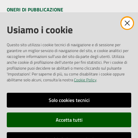
ONERI DI PUBBLICAZIONE
Amministrazione Trasparente
Usiamo i cookie
Pubblicità legale
Albo Pretorio
Questo sito utilizza i cookie tecnici di navigazione e di sessione per
Privacy Policy
garantire un miglior servizio di navigazione del sito, e cookie analitici per
Attuazione Misure PNRR
raccogliere informazioni sull'uso del sito da parte degli utenti. Utilizza
Liste di Attesa
anche cookie di profilazione dell'utente per fini statistici. Per i cookie di
profilazione puoi decidere se abilitarli o meno cliccando sul pulsante
'Impostazioni'. Per saperne di più, su come disabilitare i cookie oppure
ENTI, IMPRESE E PARTNER
abilitarne solo alcuni, consulta la nostra
Cookie Policy
.
Fatturazione Elettronica
Gare e Appalti
Solo cookies tecnici
Richiesta Patrocinio
Accetta tutti
Dichiarazione di Accessibilità