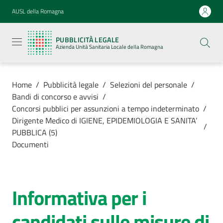
Vai al contenuto
Vai alla navigazione
Vai al footer
AUSL della Romagna
Pubblicità
legale
PUBBLICITÀ LEGALE
Azienda
Azienda Unità Sanitaria Locale della Romagna
Unità
Sanitaria
Locale della
Romagna
Home
/
Pubblicità legale
/
Selezioni del personale
/
Bandi di concorso e avvisi
/
Concorsi pubblici per assunzioni a tempo indeterminato
/
Dirigente Medico di IGIENE, EPIDEMIOLOGIA E SANITA’
/
PUBBLICA (5)
Azienda
Documenti
Servizi
Informativa per i
Luoghi di
cura
candidati sulle misure di