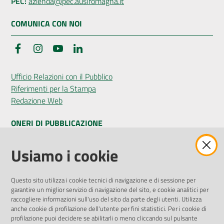
PEC:
azienda@pec.auslromagna.it
COMUNICA CON NOI
Facebook
Instagram
YouTube
LinkedIn
Ufficio Relazioni con il Pubblico
Riferimenti per la Stampa
Redazione Web
ONERI DI PUBBLICAZIONE
Amministrazione Trasparente
Usiamo i cookie
Pubblicità legale
Albo Pretorio
Questo sito utilizza i cookie tecnici di navigazione e di sessione per
Privacy Policy
garantire un miglior servizio di navigazione del sito, e cookie analitici per
Attuazione Misure PNRR
raccogliere informazioni sull'uso del sito da parte degli utenti. Utilizza
Liste di Attesa
anche cookie di profilazione dell'utente per fini statistici. Per i cookie di
profilazione puoi decidere se abilitarli o meno cliccando sul pulsante