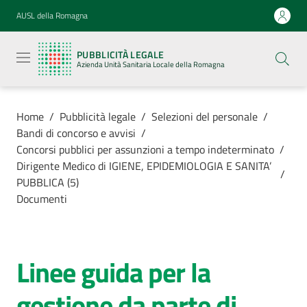
Vai al contenuto
Vai alla navigazione
Vai al footer
AUSL della Romagna
Pubblicità
legale
PUBBLICITÀ LEGALE
Azienda
Azienda Unità Sanitaria Locale della Romagna
Unità
Sanitaria
Locale della
Romagna
Home
/
Pubblicità legale
/
Selezioni del personale
/
Bandi di concorso e avvisi
/
Concorsi pubblici per assunzioni a tempo indeterminato
/
Dirigente Medico di IGIENE, EPIDEMIOLOGIA E SANITA’
/
PUBBLICA (5)
Azienda
Documenti
Servizi
Linee guida per la
Luoghi di
cura
gestione da parte di