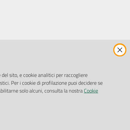
ENTI, IMPRESE E PARTNER
Fatturazione Elettronica
Gare e Appalti
del sito, e cookie analitici per raccogliere
Richiesta Patrocinio
stici. Per i cookie di profilazione puoi decidere se
abilitarne solo alcuni, consulta la nostra
Cookie