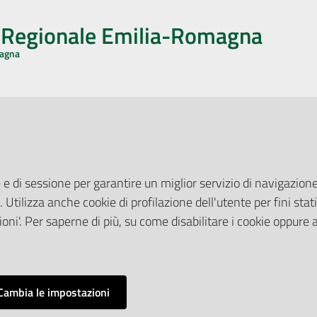
o Regionale Emilia-Romagna
magna
CA CON NOI
ONERI DI PUBBLICAZIONE
book
Instagram
YouTube
LinkedIn
Amministrazione Trasparente
Pubblicità legale
 e di sessione per garantire un miglior servizio di navigazione 
Albo Pretorio
. Utilizza anche cookie di profilazione dell'utente per fini stati
elazioni con il Pubblico
Privacy Policy
nti per la Stampa
oni'. Per saperne di più, su come disabilitare i cookie oppure 
Attuazione Misure PNRR
ne Web
Liste di Attesa
Cambia le impostazioni