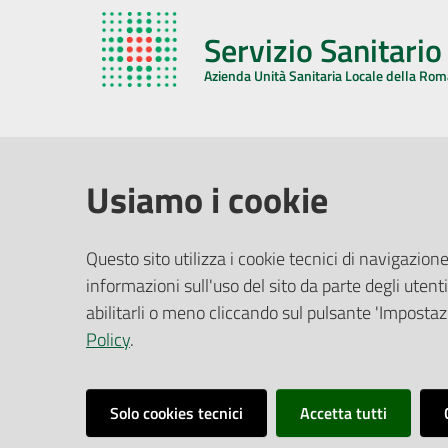
Servizio Sanitari
Azienda Unità Sanitaria Locale della Ro
AZIENDA USL DELLA ROMAGNA
COMUNI
Usiamo i cookie
Sede Legale
Face
Questo sito utilizza i cookie tecnici di navigazione
Via De Gasperi, 8 - 48121 Ravenna (RA)
informazioni sull'uso del sito da parte degli utenti
Ufficio R
CF/P.IVA:
02483810392
Riferime
abilitarli o meno cliccando sul pulsante 'Impostazi
PEC:
azienda@pec.auslromagna.it
Redazio
Policy
.
Solo cookies tecnici
Accetta tutti