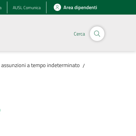
Area dipendenti
a
AUSL Comunica
Cerca
r assunzioni a tempo indeterminato
/
e