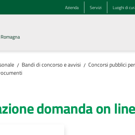
Azienda
Servizi
Luoghi di cur
la Romagna
rsonale
Bandi di concorso e avvisi
Concorsi pubblici pe
/
/
ocumenti
lazione domanda on lin