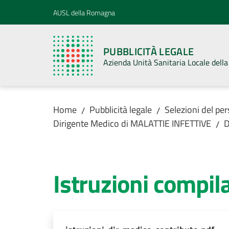
Vai al contenuto
Vai alla navigazione
Vai al footer
AUSL della Romagna
PUBBLICITÀ LEGALE
Azienda Unità Sanitaria Locale del
Home
Pubblicità legale
Selezioni del pe
/
/
Dirigente Medico di MALATTIE INFETTIVE
D
/
Istruzioni compi