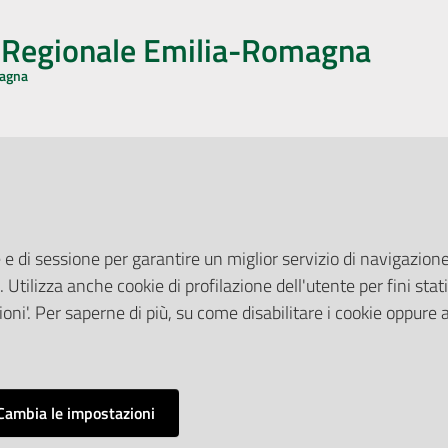
o Regionale Emilia-Romagna
magna
CA CON NOI
ONERI DI PUBBLICAZIONE
book
Instagram
YouTube
LinkedIn
Amministrazione Trasparente
Pubblicità legale
 e di sessione per garantire un miglior servizio di navigazione 
Albo Pretorio
. Utilizza anche cookie di profilazione dell'utente per fini stati
elazioni con il Pubblico
Privacy Policy
nti per la Stampa
oni'. Per saperne di più, su come disabilitare i cookie oppure 
Attuazione Misure PNRR
ne Web
Liste di Attesa
Cambia le impostazioni