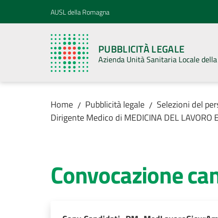
Vai al contenuto
Vai alla navigazione
Vai al footer
AUSL della Romagna
PUBBLICITÀ LEGALE
Azienda Unità Sanitaria Locale del
Home
Pubblicità legale
Selezioni del pe
/
/
Dirigente Medico di MEDICINA DEL LAVORO
Convocazione can