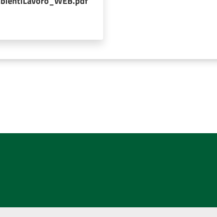
bientiLavoro_WEB.pdf