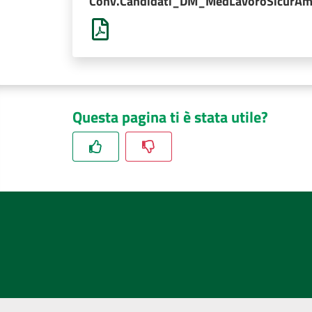
Conv.Candidati_DM_MedLavoroSicurAm
Questa pagina ti è stata utile?