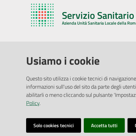
Servizio Sanitari
Azienda Unità Sanitaria Locale della Ro
AZIENDA USL DELLA ROMAGNA
COMUNI
Usiamo i cookie
Sede Legale
Face
Questo sito utilizza i cookie tecnici di navigazione
Via De Gasperi, 8 - 48121 Ravenna (RA)
informazioni sull'uso del sito da parte degli utenti
Ufficio R
CF/P.IVA:
02483810392
Riferime
abilitarli o meno cliccando sul pulsante 'Impostazi
PEC:
azienda@pec.auslromagna.it
Redazio
Policy
.
Solo cookies tecnici
Accetta tutti