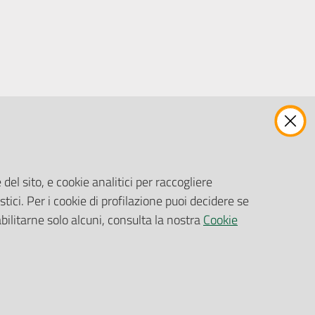
ENTI, IMPRESE E PARTNER
Fatturazione Elettronica
Gare e Appalti
del sito, e cookie analitici per raccogliere
Richiesta Patrocinio
stici. Per i cookie di profilazione puoi decidere se
abilitarne solo alcuni, consulta la nostra
Cookie