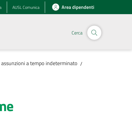
Area dipendenti
a
AUSL Comunica
Cerca
r assunzioni a tempo indeterminato
/
ame