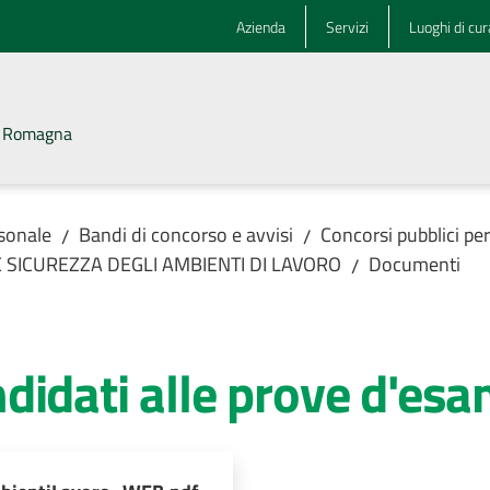
Azienda
Servizi
Luoghi di cur
la Romagna
rsonale
Bandi di concorso e avvisi
Concorsi pubblici pe
/
/
 E SICUREZZA DEGLI AMBIENTI DI LAVORO
Documenti
/
didati alle prove d'es