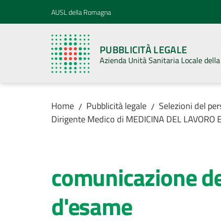
Vai al contenuto
Vai alla navigazione
Vai al footer
AUSL della Romagna
PUBBLICITÀ LEGALE
Azienda Unità Sanitaria Locale del
Home
Pubblicità legale
Selezioni del pe
/
/
Dirigente Medico di MEDICINA DEL LAVORO
comunicazione del
d'esame