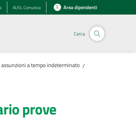
Area dipendenti
a
AUSL Comunica
Cerca
r assunzioni a tempo indeterminato
/
ario prove