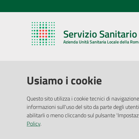
Servizio Sanitari
Azienda Unità Sanitaria Locale della Ro
AZIENDA USL DELLA ROMAGNA
COMUNI
Usiamo i cookie
Sede Legale
Face
Questo sito utilizza i cookie tecnici di navigazione
Via De Gasperi, 8 - 48121 Ravenna (RA)
informazioni sull'uso del sito da parte degli utenti
Ufficio R
CF/P.IVA:
02483810392
Riferime
abilitarli o meno cliccando sul pulsante 'Impostazi
PEC:
azienda@pec.auslromagna.it
Redazio
Policy
.