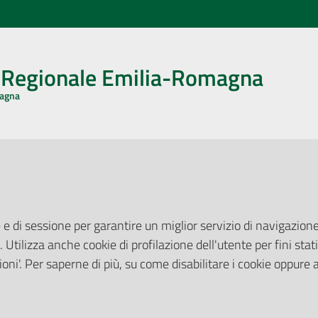
o Regionale Emilia-Romagna
magna
CA CON NOI
ONERI DI PUBBLICAZIONE
book
Instagram
YouTube
LinkedIn
Amministrazione Trasparente
Pubblicità legale
 e di sessione per garantire un miglior servizio di navigazione 
Albo Pretorio
. Utilizza anche cookie di profilazione dell'utente per fini stati
elazioni con il Pubblico
Privacy Policy
nti per la Stampa
oni'. Per saperne di più, su come disabilitare i cookie oppure 
Attuazione Misure PNRR
ne Web
Liste di Attesa