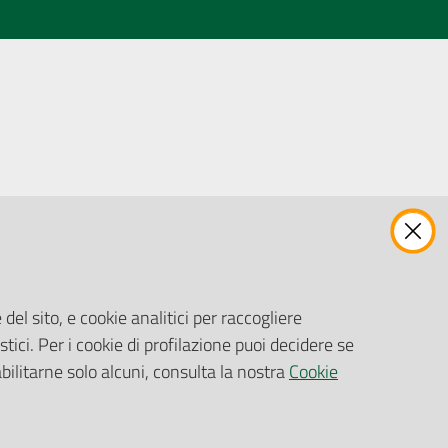
ENTI, IMPRESE E PARTNER
Fatturazione Elettronica
Gare e Appalti
del sito, e cookie analitici per raccogliere
Richiesta Patrocinio
stici. Per i cookie di profilazione puoi decidere se
abilitarne solo alcuni, consulta la nostra
Cookie