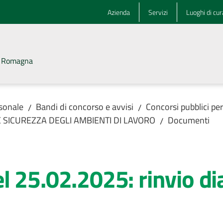
Azienda
Servizi
Luoghi di cur
la Romagna
rsonale
Bandi di concorso e avvisi
Concorsi pubblici pe
/
/
 E SICUREZZA DEGLI AMBIENTI DI LAVORO
Documenti
/
 25.02.2025: rinvio di