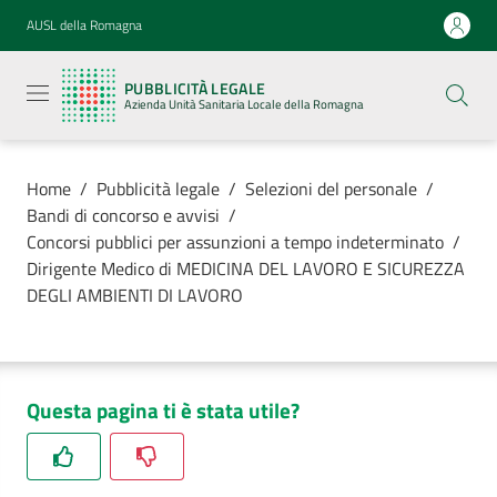
Vai al contenuto
Vai alla navigazione
Vai al footer
AUSL della Romagna
Pubblicità
legale
PUBBLICITÀ LEGALE
Azienda
Azienda Unità Sanitaria Locale della Romagna
Unità
Sanitaria
Locale della
Romagna
Home
/
Pubblicità legale
/
Selezioni del personale
/
Bandi di concorso e avvisi
/
Concorsi pubblici per assunzioni a tempo indeterminato
/
Dirigente Medico di MEDICINA DEL LAVORO E SICUREZZA
DEGLI AMBIENTI DI LAVORO
Azienda
Servizi
Questa pagina ti è stata utile?
Luoghi di
cura