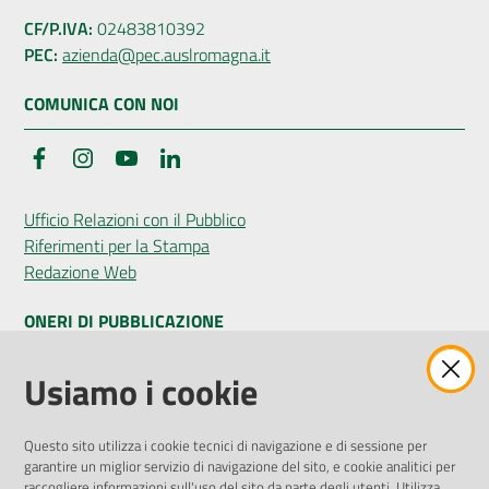
CF/P.IVA:
02483810392
PEC:
azienda@pec.auslromagna.it
COMUNICA CON NOI
Facebook
Instagram
YouTube
LinkedIn
Ufficio Relazioni con il Pubblico
Riferimenti per la Stampa
Redazione Web
ONERI DI PUBBLICAZIONE
Amministrazione Trasparente
Usiamo i cookie
Pubblicità legale
Albo Pretorio
Questo sito utilizza i cookie tecnici di navigazione e di sessione per
Privacy Policy
garantire un miglior servizio di navigazione del sito, e cookie analitici per
Attuazione Misure PNRR
raccogliere informazioni sull'uso del sito da parte degli utenti. Utilizza