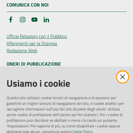
COMUNICA CON NOI
Facebook
Instagram
YouTube
LinkedIn
Ufficio Relazioni con il Pubblico
Riferimenti per la Stampa
Redazione Web
ONERI DI PUBBLICAZIONE
Amministrazione Trasparente
Usiamo i cookie
Pubblicità legale
Albo Pretorio
Questo sito utilizza i cookie tecnici di navigazione e di sessione per
Privacy Policy
garantire un miglior servizio di navigazione del sito, e cookie analitici per
Attuazione Misure PNRR
raccogliere informazioni sull'uso del sito da parte degli utenti. Utilizza
Liste di Attesa
anche cookie di profilazione dell'utente per fini statistici. Per i cookie di
profilazione puoi decidere se abilitarli o meno cliccando sul pulsante
'Impostazioni'. Per saperne di più, su come disabilitare i cookie oppure
ENTI, IMPRESE E PARTNER
abilitarne solo alcuni, consulta la nostra
Cookie Policy
.