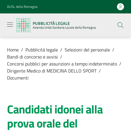
Vai al contenuto
Vai alla navigazione
Vai al footer
AUSL della Romagna
Pubblicità
legale
PUBBLICITÀ LEGALE
Azienda
Azienda Unità Sanitaria Locale della Romagna
Unità
Sanitaria
Locale della
Romagna
Home
/
Pubblicità legale
/
Selezioni del personale
/
Bandi di concorso e avvisi
/
Concorsi pubblici per assunzioni a tempo indeterminato
/
Dirigente Medico di MEDICINA DELLO SPORT
/
Documenti
Azienda
Servizi
Candidati idonei alla
Luoghi di
prova orale del
cura