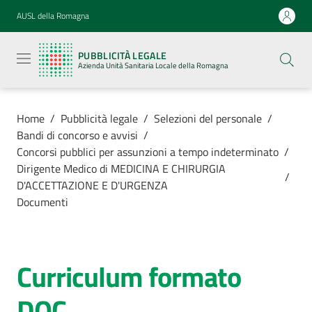
Vai al contenuto
Vai alla navigazione
Vai al footer
AUSL della Romagna
Pubblicità
legale
PUBBLICITÀ LEGALE
Azienda
Azienda Unità Sanitaria Locale della Romagna
Unità
Sanitaria
Locale della
Romagna
Home
/
Pubblicità legale
/
Selezioni del personale
/
Bandi di concorso e avvisi
/
Concorsi pubblici per assunzioni a tempo indeterminato
/
Dirigente Medico di MEDICINA E CHIRURGIA
/
D'ACCETTAZIONE E D'URGENZA
Azienda
Documenti
Servizi
Curriculum formato
Luoghi di
cura
DOC