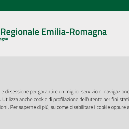
o Regionale Emilia-Romagna
magna
CA CON NOI
ONERI DI PUBBLICAZIONE
book
Instagram
YouTube
LinkedIn
Amministrazione Trasparente
Pubblicità legale
 e di sessione per garantire un miglior servizio di navigazione 
Albo Pretorio
. Utilizza anche cookie di profilazione dell'utente per fini stati
elazioni con il Pubblico
Privacy Policy
nti per la Stampa
oni'. Per saperne di più, su come disabilitare i cookie oppure 
Attuazione Misure PNRR
ne Web
Liste di Attesa