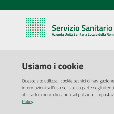
Servizio Sanitari
Azienda Unità Sanitaria Locale della Ro
AZIENDA USL DELLA ROMAGNA
COMUNI
Usiamo i cookie
Sede Legale
Face
Questo sito utilizza i cookie tecnici di navigazione
Via De Gasperi, 8 - 48121 Ravenna (RA)
informazioni sull'uso del sito da parte degli utenti
Ufficio R
CF/P.IVA:
02483810392
Riferime
abilitarli o meno cliccando sul pulsante 'Impostazi
PEC:
azienda@pec.auslromagna.it
Redazio
Policy
.