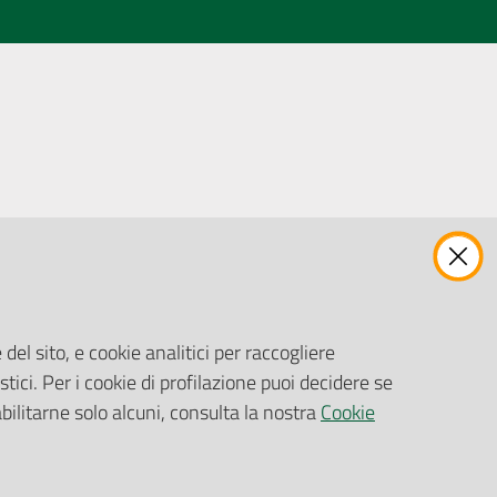
ENTI, IMPRESE E PARTNER
Fatturazione Elettronica
Gare e Appalti
del sito, e cookie analitici per raccogliere
Richiesta Patrocinio
stici. Per i cookie di profilazione puoi decidere se
abilitarne solo alcuni, consulta la nostra
Cookie