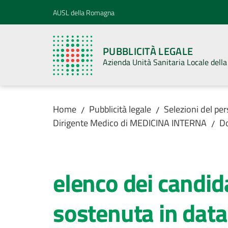
Vai al contenuto
Vai alla navigazione
Vai al footer
AUSL della Romagna
PUBBLICITÀ LEGALE
Azienda Unità Sanitaria Locale del
Home
Pubblicità legale
Selezioni del pe
/
/
Dirigente Medico di MEDICINA INTERNA
D
/
elenco dei candid
sostenuta in dat