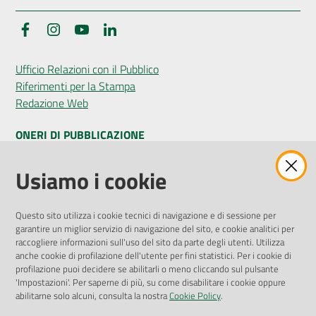
Facebook
Instagram
YouTube
LinkedIn
Ufficio Relazioni con il Pubblico
Riferimenti per la Stampa
Redazione Web
ONERI DI PUBBLICAZIONE
Amministrazione Trasparente
Usiamo i cookie
Pubblicità legale
Albo Pretorio
Questo sito utilizza i cookie tecnici di navigazione e di sessione per
Privacy Policy
garantire un miglior servizio di navigazione del sito, e cookie analitici per
Attuazione Misure PNRR
raccogliere informazioni sull'uso del sito da parte degli utenti. Utilizza
Liste di Attesa
anche cookie di profilazione dell'utente per fini statistici. Per i cookie di
profilazione puoi decidere se abilitarli o meno cliccando sul pulsante
'Impostazioni'. Per saperne di più, su come disabilitare i cookie oppure
ENTI, IMPRESE E PARTNER
abilitarne solo alcuni, consulta la nostra
Cookie Policy
.