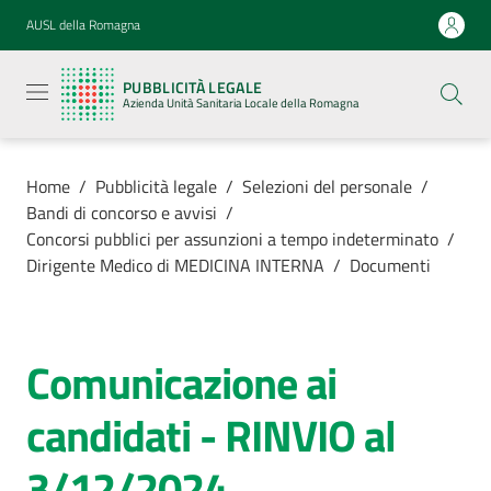
Vai al contenuto
Vai alla navigazione
Vai al footer
AUSL della Romagna
Pubblicità
legale
PUBBLICITÀ LEGALE
Azienda
Azienda Unità Sanitaria Locale della Romagna
Unità
Sanitaria
Locale della
Romagna
Home
/
Pubblicità legale
/
Selezioni del personale
/
Bandi di concorso e avvisi
/
Concorsi pubblici per assunzioni a tempo indeterminato
/
Dirigente Medico di MEDICINA INTERNA
/
Documenti
Azienda
Servizi
Comunicazione ai
candidati - RINVIO al
Luoghi di
cura
3/12/2024