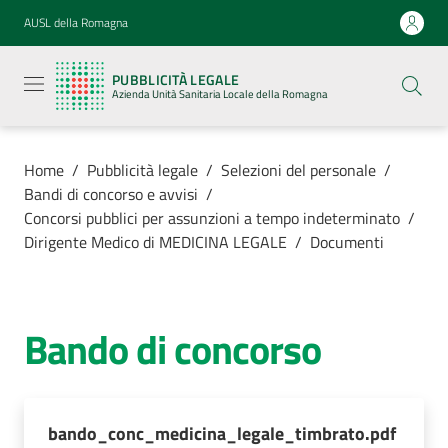
Vai al contenuto
Vai alla navigazione
Vai al footer
AUSL della Romagna
Pubblicità
legale
PUBBLICITÀ LEGALE
Azienda
Azienda Unità Sanitaria Locale della Romagna
Unità
Sanitaria
Locale della
Romagna
Home
/
Pubblicità legale
/
Selezioni del personale
/
Bandi di concorso e avvisi
/
Concorsi pubblici per assunzioni a tempo indeterminato
/
Dirigente Medico di MEDICINA LEGALE
/
Documenti
Azienda
Servizi
Bando di concorso
Luoghi di
cura
bando_conc_medicina_legale_timbrato.pdf