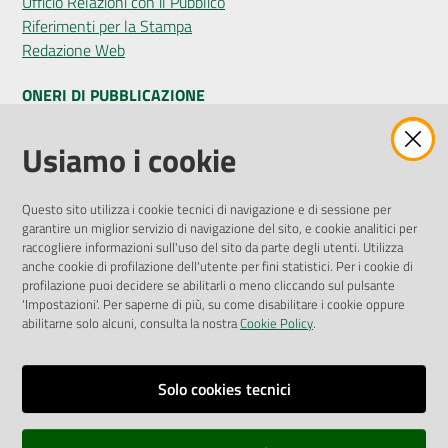
Ufficio Relazioni con il Pubblico
Riferimenti per la Stampa
Redazione Web
ONERI DI PUBBLICAZIONE
Amministrazione Trasparente
Usiamo i cookie
Pubblicità legale
Albo Pretorio
Questo sito utilizza i cookie tecnici di navigazione e di sessione per
Privacy Policy
garantire un miglior servizio di navigazione del sito, e cookie analitici per
Attuazione Misure PNRR
raccogliere informazioni sull'uso del sito da parte degli utenti. Utilizza
Liste di Attesa
anche cookie di profilazione dell'utente per fini statistici. Per i cookie di
profilazione puoi decidere se abilitarli o meno cliccando sul pulsante
'Impostazioni'. Per saperne di più, su come disabilitare i cookie oppure
ENTI, IMPRESE E PARTNER
abilitarne solo alcuni, consulta la nostra
Cookie Policy
.
Fatturazione Elettronica
Gare e Appalti
Solo cookies tecnici
Richiesta Patrocinio